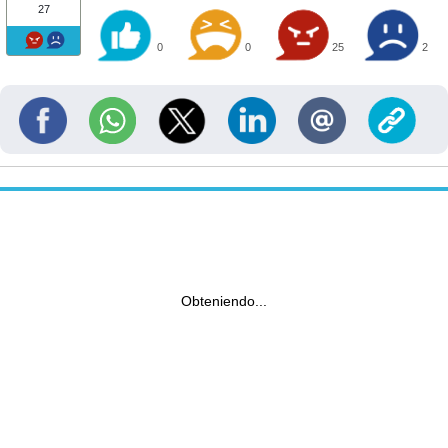
27
0
0
25
2
Obteniendo...