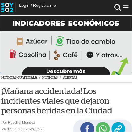
Login
/
Registrarme
NOTICIAS GUATEMALA
/
NOTICIAS
/
ALERTAS
¡Mañana accidentada! Los
incidentes viales que dejaron
personas heridas en la Ciudad
Por Reychel Méndez
24 de junio de 2026, 08:21