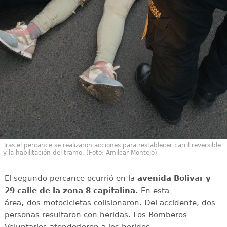
Tras el percance se realizaron acciones para restablecer carril reversible
y la habilitación del tramo. (Foto: Amilcar Montejo)
El segundo percance ocurrió en la
avenida Bolivar y
29 calle de la zona 8 capitalina.
En esta
área
,
dos motocicletas colisionaron. Del accidente, dos
personas resultaron con heridas. Los Bomberos
Voluntarios atenderieron a los heridos.