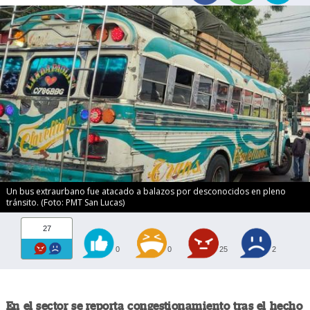
Un bus extraurbano fue atacado a balazos por desconocidos en pleno
tránsito. (Foto: PMT San Lucas)
27
0
0
25
2
En el sector se reporta congestionamiento tras el hecho