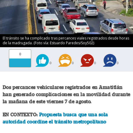
El tránsito se ha complicado tras percances viales registrados desde horas
de la madrugada. (Foto vía: Estuardo Paredes/Soy502)
0
0
0
0
0
Dos percances vehiculares registrados en Amatitlán
han generado complicaciones en la movilidad durante
la mañana de este viernes 7 de agosto.
EN CONTEXTO:
Propuesta busca que una sola
autoridad coordine el tránsito metropolitano