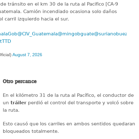
de tránsito en el km 30 de la ruta al Pacifico [CA-9
Guatemala. Camión incendiado ocasiona solo daños
 carril izquierdo hacia el sur.
alaGob
@CIV_Guatemala
@mingobguate
@surianobuezo
BtTTD
icial)
August 7, 2026
Otro percance
En el kilómetro 31 de la ruta al Pacífico, el conductor de
un
tráiler
perdió el control del transporte y volcó sobre
la ruta.
Esto causó que los carriles en ambos sentidos quedaran
bloqueados totalmente.