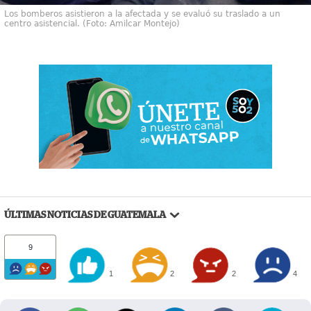
Los bomberos asistieron a la afectada y se evaluó su traslado a un
centro asistencial. (Foto: Amilcar Montejo)
ÚLTIMAS NOTICIAS DE GUATEMALA
9
1
2
2
4