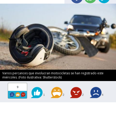
Varios percances que involucran motocicletas se han registrado este
miércoles. (Foto ilustrativa: Shutterstock)
9
1
2
2
4