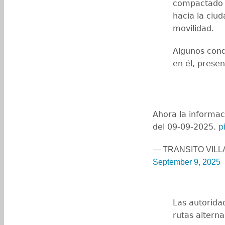
compactado tr
hacia la ciud
movilidad.
Algunos cond
en él, prese
Ahora la informac
del 09-09-2025.
p
— TRANSITO VILL
September 9, 2025
Las autorida
rutas altern