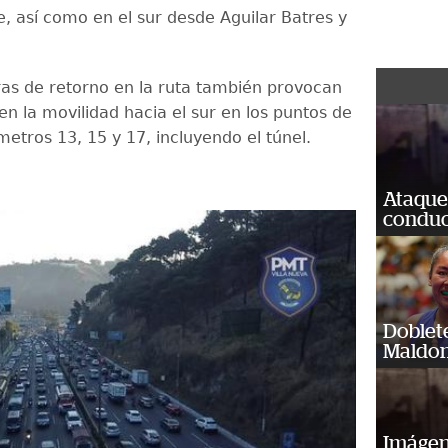
e, así como en el sur desde Aguilar Batres y
ras de retorno en la ruta también provocan
n la movilidad hacia el sur en los puntos de
ómetros 13, 15 y 17, incluyendo el túnel.
Ataque
conduct
Doblet
Maldon
Imágene