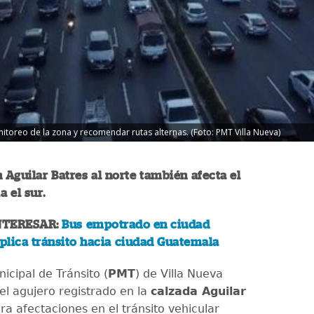
toreo de la zona y recomendar rutas alternas. (Foto: PMT Villa Nueva)
n Aguilar Batres al norte también afecta el
a el sur.
NTERESAR:
Bus empotrado en ciudad
plica tránsito hacia ciudad Guatemala
nicipal de Tránsito (
PMT
) de Villa Nueva
el agujero registrado en la
calzada Aguilar
a afectaciones en el tránsito vehicular