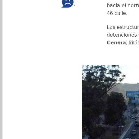
hacia el nort
7
46 calle.
Las estructu
detenciones e
Cenma
, kil