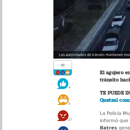
Las autoridades de tránsito mantienen moni
43
El agujero e
tránsito haci
4
TE PUEDE I
Quetzal com
5
La Policía Mu
27
informó que 
Batres
gener