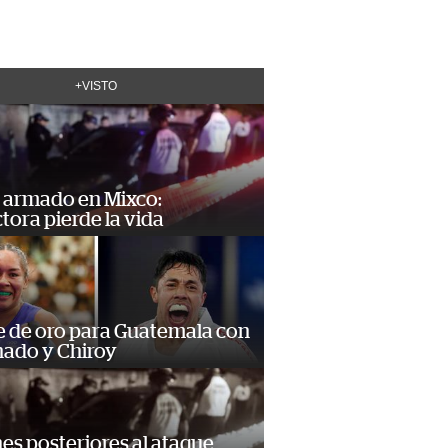
+VISTO
 armado en Mixco:
ora pierde la vida
e de oro para Guatemala con
ado y Chiroy
s posteriores al ataque