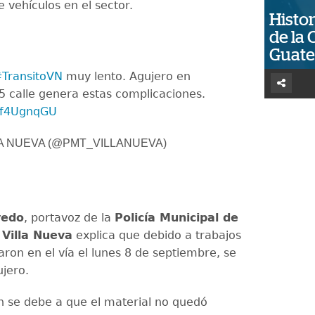
e vehículos en el sector.
Histor
de la 
Guat
TransitoVN
muy lento. Agujero en
45 calle genera estas complicaciones.
Azf4UgnqGU
A NUEVA (@PMT_VILLANUEVA)
vedo
, portavoz de la
Policía Municipal de
 Villa Nueva
explica que debido a trabajos
aron en el vía el lunes 8 de septiembre, se
ujero.
ón se debe a que el material no quedó