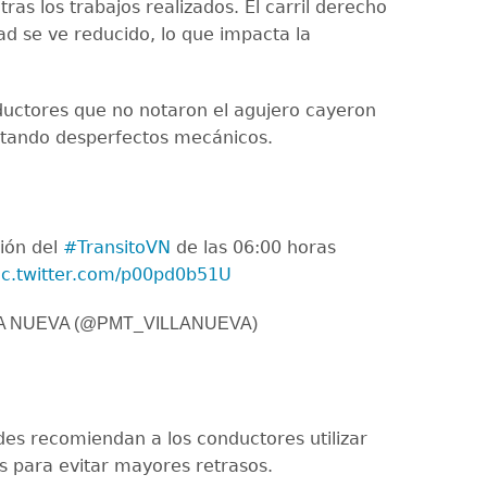
as los trabajos realizados. El carril derecho
ad se ve reducido, lo que impacta la
uctores que no notaron el agujero cayeron
ntando desperfectos mecánicos.
ión del
#TransitoVN
de las 06:00 horas
ic.twitter.com/p00pd0b51U
A NUEVA (@PMT_VILLANUEVA)
des recomiendan a los conductores utilizar
as para evitar mayores retrasos.