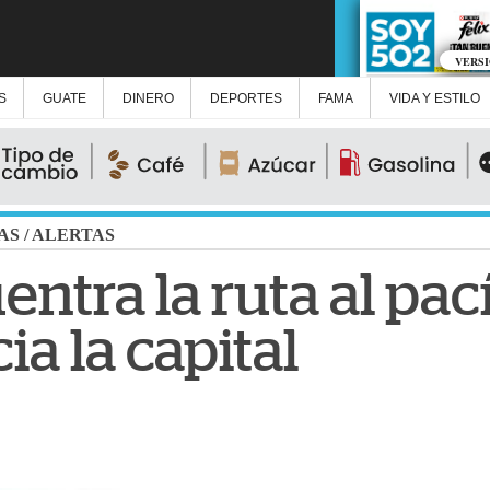
VERS
S
GUATE
DINERO
DEPORTES
FAMA
VIDA Y ESTILO
AS
/
ALERTAS
entra la ruta al pac
ia la capital