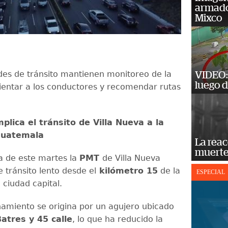
armado
Mixco
des de tránsito mantienen monitoreo de la
VIDEO: 
luego d
ientar a los conductores y recomendar rutas
plica el tránsito de Villa Nueva a la
Guatemala
La reac
muerte
 de este martes la
PMT
de Villa Nueva
e tránsito lento desde el
kilómetro 15
de la
ESPECIAL
 ciudad capital.
namiento se origina por un agujero ubicado
atres y 45 calle
, lo que ha reducido la