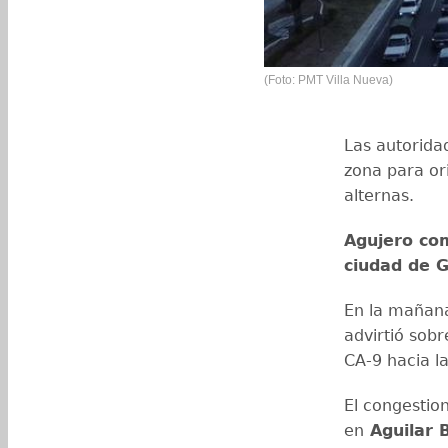
(Foto: PMT Villa Nueva)
Las autorida
zona para or
alternas.
Agujero com
ciudad de 
En la mañana
advirtió sobr
CA-9 hacia la
El congestio
en
Aguilar B