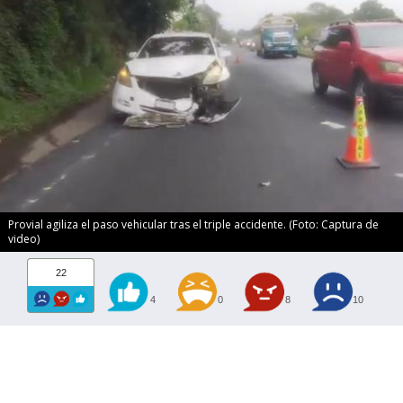
Provial agiliza el paso vehicular tras el triple accidente. (Foto: Captura de
video)
22
4
0
8
10