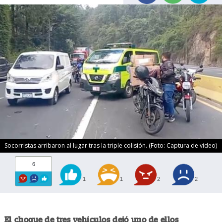
Socorristas arribaron al lugar tras la triple colisión. (Foto: Captura de video)
6
1
1
2
2
El choque de tres vehículos dejó uno de ellos