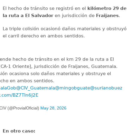
El hecho de tránsito se registró en el
kilómetro 29 de
la ruta a El Salvador
en jurisdicción de
Fraijanes
.
La triple colisión ocasionó daños materiales y obstruyó
el carril derecho en ambos sentidos.
iende hecho de tránsito en el km 29 de la ruta a El
[CA-1 Oriente], jurisdicción de Fraijanes, Guatemala.
isión ocasiona solo daños materiales y obstruye el
recho en ambos sentidos.
alaGob
@CIV_Guatemala
@mingobguate
@surianobuezo
er.com/BZ7Tln6J2E
IV (@ProvialOficial)
May 28, 2026
En otro caso: