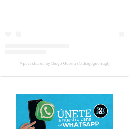
A post shared by Diego Guerra (@diegoguerragt)