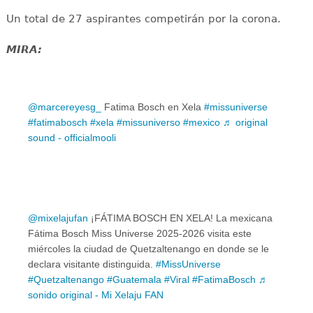
Un total de 27 aspirantes competirán por la corona.
MIRA:
@marcereyesg_
Fatima Bosch en Xela
#missuniverse
#fatimabosch
#xela
#missuniverso
#mexico
♬ original
sound - officialmooli
@mixelajufan
¡FÁTIMA BOSCH EN XELA! La mexicana
Fátima Bosch Miss Universe 2025-2026 visita este
miércoles la ciudad de Quetzaltenango en donde se le
declara visitante distinguida.
#MissUniverse
#Quetzaltenango
#Guatemala
#Viral
#FatimaBosch
♬
sonido original - Mi Xelaju FAN