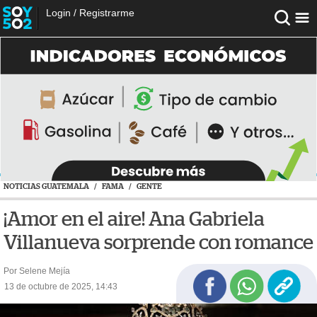
Login
/
Registrarme
NOTICIAS GUATEMALA
/
FAMA
/
GENTE
¡Amor en el aire! Ana Gabriela
Villanueva sorprende con romance
Por Selene Mejía
13 de octubre de 2025, 14:43