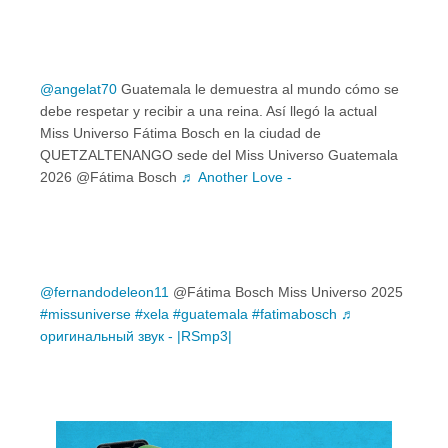
@angelat70
Guatemala le demuestra al mundo cómo se
debe respetar y recibir a una reina. Así llegó la actual
Miss Universo Fátima Bosch en la ciudad de
QUETZALTENANGO sede del Miss Universo Guatemala
2026 @Fátima Bosch
♬ Another Love -
@fernandodeleon11
@Fátima Bosch Miss Universo 2025
#missuniverse
#xela
#guatemala
#fatimabosch
♬
оригинальный звук - |RSmp3|