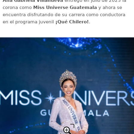
Ana Gabriela Villanueva
entregó en julio de 2025 la
corona como
Miss Universe Guatemala
y ahora se
encuentra disfrutando de su carrera como conductora
en el programa juvenil
¡Qué Chilero!
.