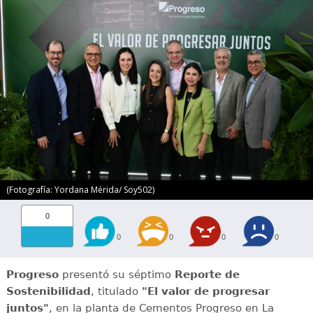
(Fotografía: Yordana Mérida/ Soy502)
0
0
0
0
0
Progreso
presentó su séptimo
Reporte de
Sostenibilidad
, titulado
"El valor de progresar
juntos"
, en la planta de Cementos Progreso en La