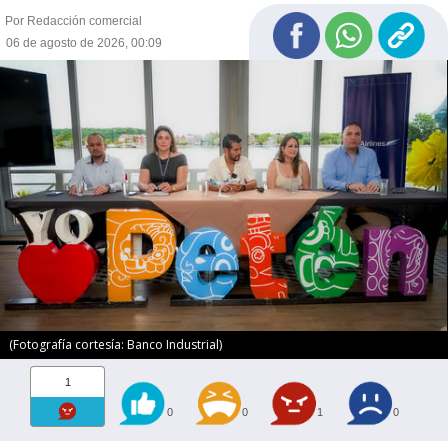
Por Redacción comercial
06 de agosto de 2026, 00:09
(Fotografía cortesía: Banco Industrial)
1
0
0
1
0