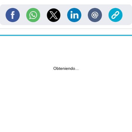
Obteniendo...