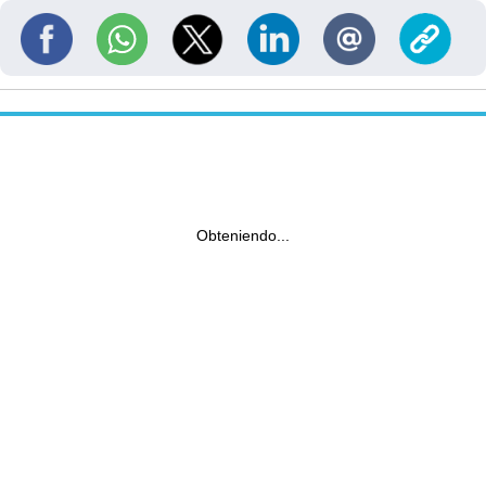
Obteniendo...