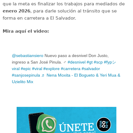
que la meta es finalizar los trabajos para mediados de
enero 2026
, para darle solución al tránsito que se
forma en carretera a El Salvador.
Mira aquí el video:
@sebastiansiero
Nuevo paso a desnivel Don Justo,
ingreso a San José Pinula. ️‍♂️
#desnivel
#gt
#scp
#fypシ゚
viral
#epic
#viral
#explore
#carretera
#salvador
#sanjosepinula
♬ Nena Moxita - El Bogueto & Yeri Mua &
Uzielito Mix