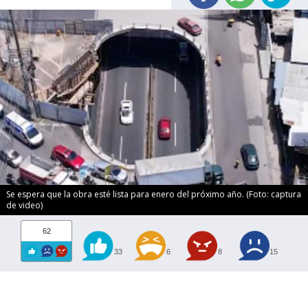
Se espera que la obra esté lista para enero del próximo año. (Foto: captura
de video)
62
33
6
8
15