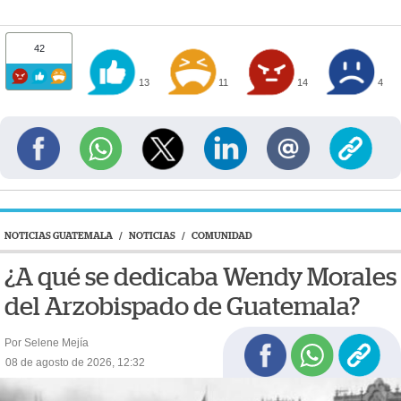
42
13
11
14
4
NOTICIAS GUATEMALA
/
NOTICIAS
/
COMUNIDAD
¿A qué se dedicaba Wendy Morales
del Arzobispado de Guatemala?
Por Selene Mejía
08 de agosto de 2026, 12:32