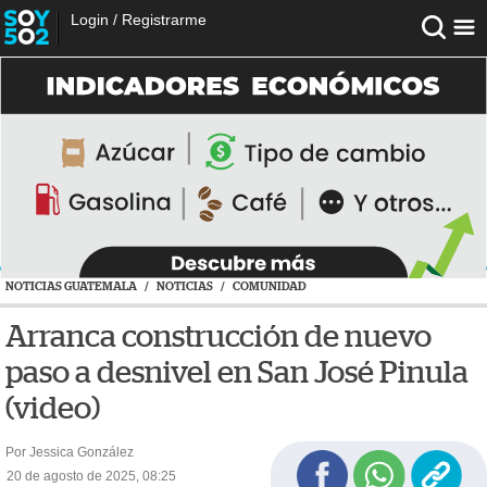
Login
/
Registrarme
NOTICIAS GUATEMALA
/
NOTICIAS
/
COMUNIDAD
Arranca construcción de nuevo
paso a desnivel en San José Pinula
(video)
Por Jessica González
20 de agosto de 2025, 08:25