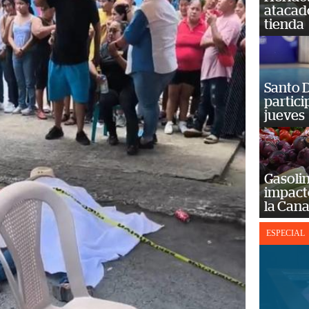
atacad
tienda
Santo D
partici
jueves
Gasolin
impact
la Cana
ESPECIAL