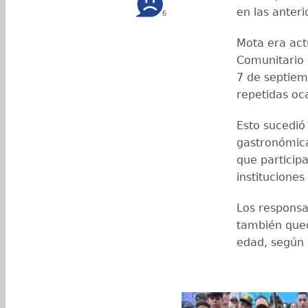
en las anteri
6
Mota era act
Comunitario 
7 de septiem
repetidas oca
Esto sucedió
gastronómica
que particip
instituciones
Los responsa
también que
edad, según i