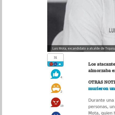
Luis Mota, excandidato a alcalde de Tiquis
31
Los atacante
almorzaba en
4
OTRAS NOTI
murieron un
2
Durante una 
19
personas, un
Mota, quien 