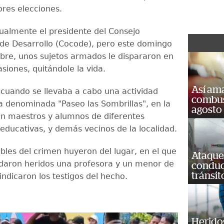
ores elecciones.
ualmente el presidente del Consejo
de Desarrollo (Cocode), pero este domingo
bre, unos sujetos armados le dispararon en
siones, quitándole la vida.
Así ama
 cuando se llevaba a cabo una actividad
combust
 denominada "Paseo las Sombrillas", en la
agosto
an maestros y alumnos de diferentes
 educativas, y demás vecinos de la localidad.
bles del crimen huyeron del lugar, en el que
Ataque
daron heridos una profesora y un menor de
conduct
tránsit
ndicaron los testigos del hecho.
Heridos