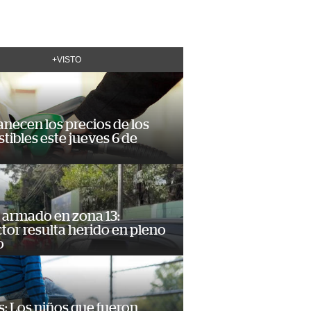
+VISTO
necen los precios de los
ibles este jueves 6 de
 armado en zona 13:
or resulta herido en pleno
o
: Los niños que fueron