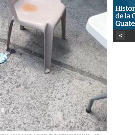
Histor
de la 
Guat