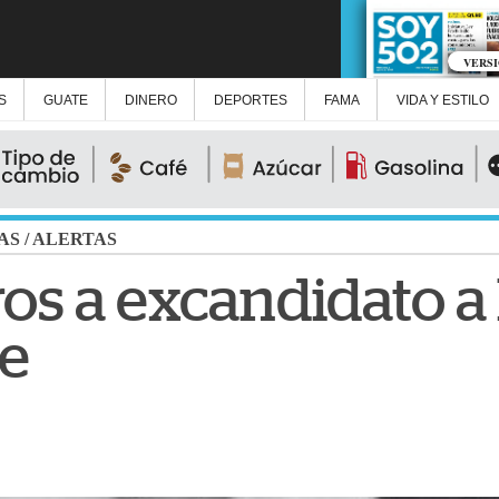
VERS
S
GUATE
DINERO
DEPORTES
FAMA
VIDA Y ESTILO
AS
/
ALERTAS
ros a excandidato a 
te