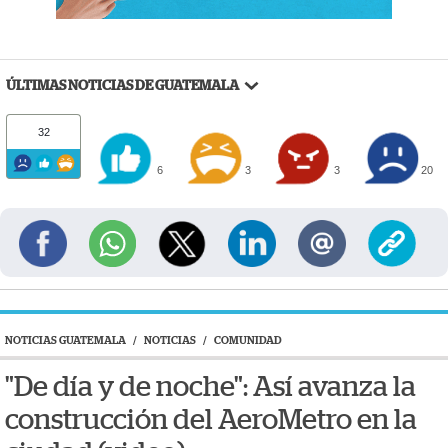
ÚLTIMAS NOTICIAS DE GUATEMALA
32
6
3
3
20
NOTICIAS GUATEMALA
/
NOTICIAS
/
COMUNIDAD
"De día y de noche": Así avanza la
construcción del AeroMetro en la