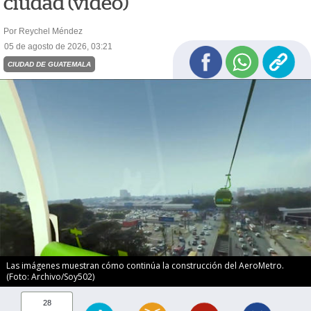
ciudad (video)
Por Reychel Méndez
05 de agosto de 2026, 03:21
CIUDAD DE GUATEMALA
Las imágenes muestran cómo continúa la construcción del AeroMetro.
(Foto: Archivo/Soy502)
28