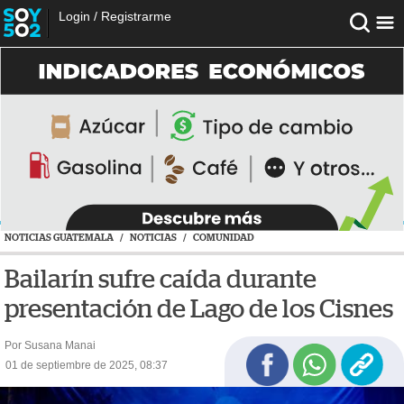
Login
/
Registrarme
NOTICIAS GUATEMALA
/
NOTICIAS
/
COMUNIDAD
Bailarín sufre caída durante
presentación de Lago de los Cisnes
Por Susana Manai
01 de septiembre de 2025, 08:37