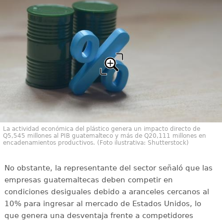
La actividad económica del plástico genera un impacto directo de
Q5,545 millones al PIB guatemalteco y más de Q20,111 millones en
encadenamientos productivos. (Foto ilustrativa: Shutterstock)
No obstante, la representante del sector señaló que las
empresas guatemaltecas deben competir en
condiciones desiguales debido a aranceles cercanos al
10% para ingresar al mercado de Estados Unidos, lo
que genera una desventaja frente a competidores