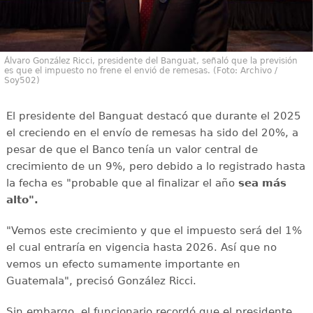
Álvaro González Ricci, presidente del Banguat, señaló que la previsión
es que el impuesto no frene el envió de remesas. (Foto: Archivo /
Soy502)
El presidente del Banguat destacó que durante el 2025
el creciendo en el envío de remesas ha sido del 20%, a
pesar de que el Banco tenía un valor central de
crecimiento de un 9%, pero debido a lo registrado hasta
la fecha es "probable que al finalizar el año
sea más
alto".
"Vemos este crecimiento y que el impuesto será del 1%
el cual entraría en vigencia hasta 2026. Así que no
vemos un efecto sumamente importante en
Guatemala", precisó González Ricci.
Sin embargo, el funcionario recordó que el presidente