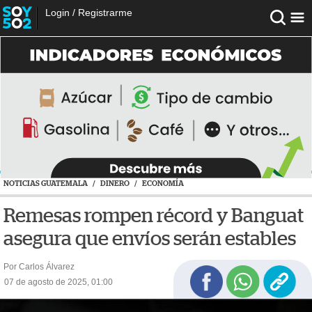
Login
/
Registrarme
NOTICIAS GUATEMALA
/
DINERO
/
ECONOMÍA
Remesas rompen récord y Banguat
asegura que envíos serán estables
Por Carlos Álvarez
07 de agosto de 2025, 01:00