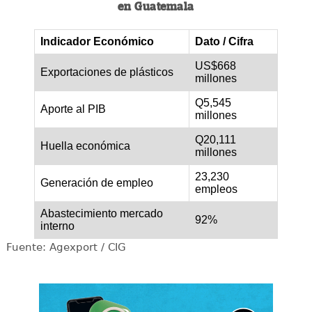
en Guatemala
Indicador Económico
Dato / Cifra
US$668
Exportaciones de plásticos
millones
Q5,545
Aporte al PIB
millones
Q20,111
Huella económica
millones
23,230
Generación de empleo
empleos
Abastecimiento mercado
92%
interno
Fuente: Agexport / CIG