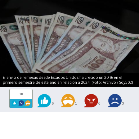
El envío de remesas desde Estados Unidos ha crecido un 20 % en el
primero semestre de este año en relación a 2024. (Foto: Archivo / Soy502)
10
6
1
0
3