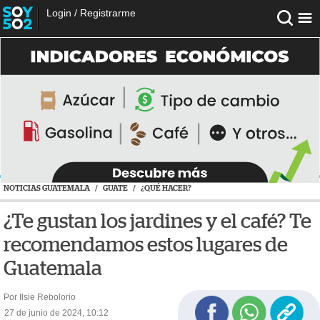
Login
/
Registrarme
NOTICIAS GUATEMALA
/
GUATE
/
¿QUÉ HACER?
¿Te gustan los jardines y el café? Te
recomendamos estos lugares de
Guatemala
Por Ilsie Rebolorio
27 de junio de 2024, 10:12