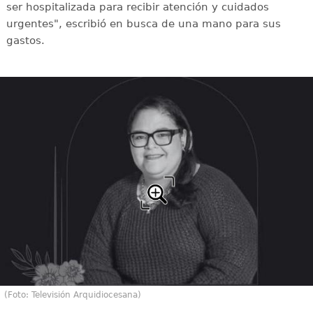
ser hospitalizada para recibir atención y cuidados
urgentes", escribió en busca de una mano para sus
gastos.
(Foto: Televisión Arquidiocesana)