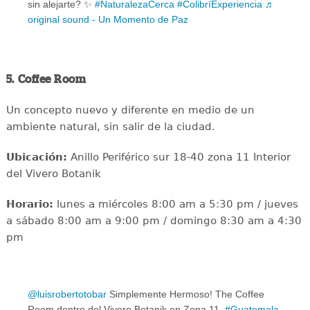
sin alejarte? ✨
#NaturalezaCerca
#ColibríExperiencia
♬
original sound - Un Momento de Paz
5. Coffee Room
Un concepto nuevo y diferente en medio de un
ambiente natural, sin salir de la ciudad.
Ubicación:
Anillo Periférico sur 18-40 zona 11 Interior
del Vivero Botanik
Horario:
lunes a miércoles 8:00 am a 5:30 pm / jueves
a sábado 8:00 am a 9:00 pm / domingo 8:30 am a 4:30
pm
@luisrobertotobar
Simplemente Hermoso! The Coffee
Room dentro del Vivero Botanik en Zona 11.
#Guatemala