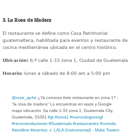
3. La Rosa de Madera
El restaurante se define como Casa Patrimonial
guatemalteca, habilitada para eventos y restaurante de
cocina mediterránea ubicada en el centro histórico.
Ubicación:
6.ª calle 1-33 zona 1, Ciudad de Guatemala
Horario:
lunes a sábado de 8:00 am a 5:00 pm
@roze_ajche
¿Ya conoces éste restaurante en zona 1? -
"la rosa de madera" Lo encuentras en waze y Google
maps ubicación: 6a calle 1-33 zona 1, Guatemala City,
Guatemala, 01001
#gt
#zona1
#nuevoslugaresgt
#recomendaciones
#Guatemala
#restaurantes
#comida
#airelibre
#eventos
♬ LALA (Instrumental) - Myke Towers