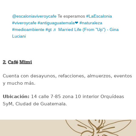
@escaloniaviveroycafe
Te esperamos
#LaEscalonia
#viveroycafe
#antiguaguatemala❤
#naturaleza
#medioambiente
#gt
♬ Married Life (From "Up") - Gina
Luciani
2. Café Mimi
Cuenta con desayunos, refacciones, almuerzos, eventos
y mucho más.
Ubicación:
14 calle 7-85 zona 10 interior Orquídeas
SyM, Ciudad de Guatemala.