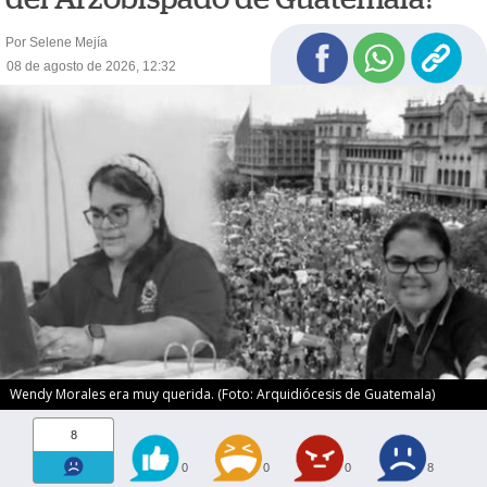
Por Selene Mejía
08 de agosto de 2026, 12:32
Wendy Morales era muy querida. (Foto: Arquidiócesis de Guatemala)
8
0
0
0
8