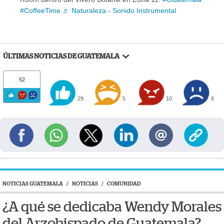
#CoffeeTime
♬ Naturaleza - Sonido Instrumental
ÚLTIMAS NOTICIAS DE GUATEMALA
52
29
5
10
8
NOTICIAS GUATEMALA
/
NOTICIAS
/
COMUNIDAD
¿A qué se dedicaba Wendy Morales
del Arzobispado de Guatemala?