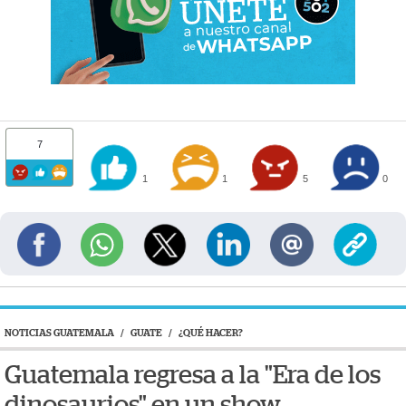
7
1
1
5
0
NOTICIAS GUATEMALA
/
GUATE
/
¿QUÉ HACER?
Guatemala regresa a la "Era de los
dinosaurios" en un show