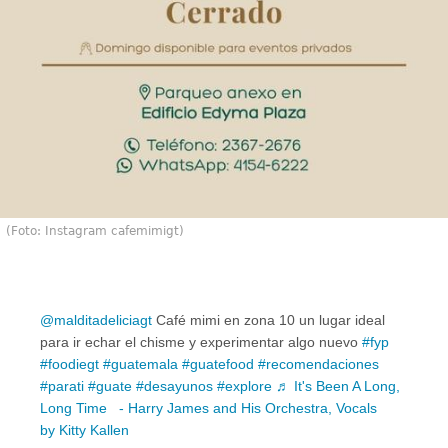
(Foto: Instagram cafemimigt)
@malditadeliciagt
Café mimi en zona 10 un lugar ideal
para ir echar el chisme y experimentar algo nuevo
#fyp
#foodiegt
#guatemala
#guatefood
#recomendaciones
#parati
#guate
#desayunos
#explore
♬ It's Been A Long,
Long Time - Harry James and His Orchestra, Vocals
by Kitty Kallen