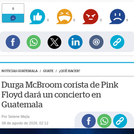
8
0
0
0
8
NOTICIAS GUATEMALA
/
GUATE
/
¿QUÉ HACER?
Durga McBroom corista de Pink
Floyd dará un concierto en
Guatemala
Por Selene Mejía
08 de agosto de 2026, 02:12