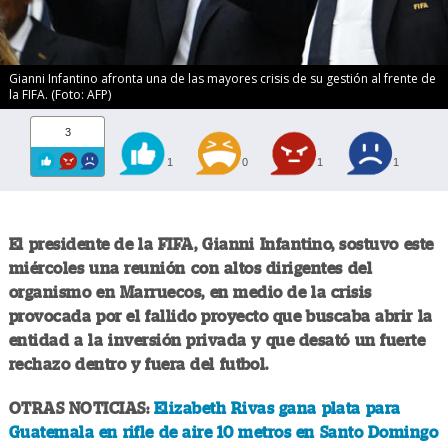
Gianni Infantino afronta una de las mayores crisis de su gestión al frente de
la FIFA. (Foto: AFP)
3
1
0
1
1
El presidente de la FIFA, Gianni Infantino, sostuvo este
miércoles una reunión con altos dirigentes del
organismo en Marruecos, en medio de la crisis
provocada por el fallido proyecto que buscaba abrir la
entidad a la inversión privada y que desató un fuerte
rechazo dentro y fuera del futbol.
OTRAS NOTICIAS:
Elizabeth Rivas gana plata para
Guatemala en rifle de aire 10 metros en Santo Domingo