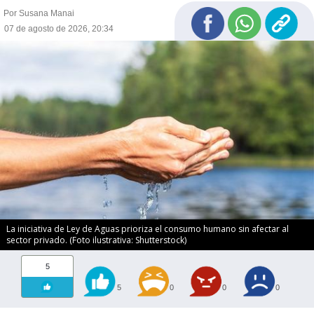
Por Susana Manai
07 de agosto de 2026, 20:34
La iniciativa de Ley de Aguas prioriza el consumo humano sin afectar al
sector privado. (Foto ilustrativa: Shutterstock)
5
5
0
0
0