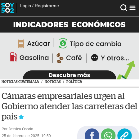
Login
/
Registrarme
NOTICIAS GUATEMALA
/
NOTICIAS
/
POLÍTICA
Cámaras empresariales urgen al
Gobierno atender las carreteras del
país
Por Jessica Osorio
25 de febrero de 2025, 19:59