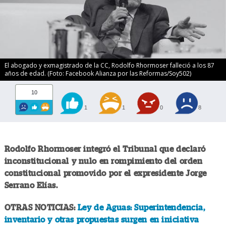
El abogado y exmagistrado de la CC, Rodolfo Rhormoser falleció a los 87
años de edad. (Foto: Facebook Alianza por las Reformas/Soy502)
10
1
1
0
8
Rodolfo Rhormoser integró el Tribunal que declaró
inconstitucional y nulo en rompimiento del orden
constitucional promovido por el expresidente Jorge
Serrano Elías.
OTRAS NOTICIAS:
Ley de Aguas: Superintendencia,
inventario y otras propuestas surgen en iniciativa