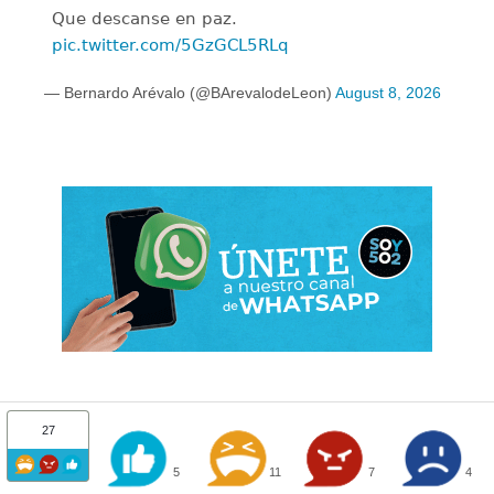
Que descanse en paz.
pic.twitter.com/5GzGCL5RLq
— Bernardo Arévalo (@BArevalodeLeon)
August 8, 2026
27
5
11
7
4