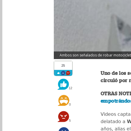
Ambos son señalados de robar motocicleta
25
Uno de los s
circuló por 
12
OTRAS NOTI
empotrándos
0
Videos capta
5
delatado a
W
años, alias e