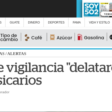
VERS
S
GUATE
DINERO
DEPORTES
FAMA
VIDA Y ESTILO
AS
/
ALERTAS
vigilancia "delatar
icarios
orador