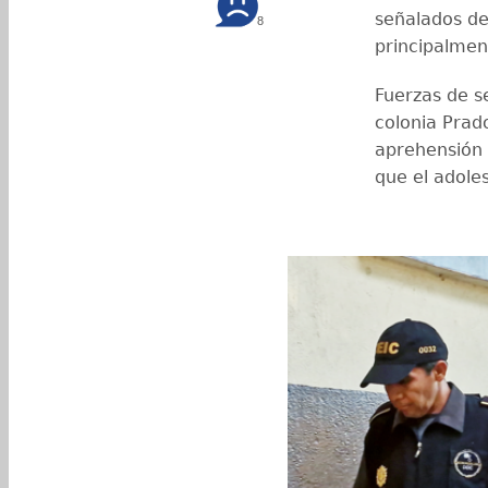
señalados de 
8
principalmen
Fuerzas de s
colonia Prado
aprehensión 
que el adole