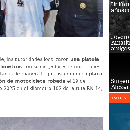
Unifor
años c
Joven 
Amatit
amigos
le, las autoridades localizaron
una pistola
ilímetros
con su cargador y 13 municiones,
tadas de manera ilegal, así como una
placa
Surgen 
ión de motocicleta robada
el 19 de
Alessan
 2025 en el kilómetro 102 de la ruta RN-14,
ESPECIAL