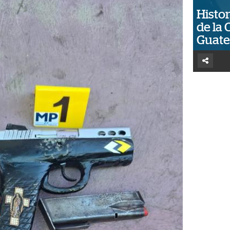
Histor
de la 
Guat