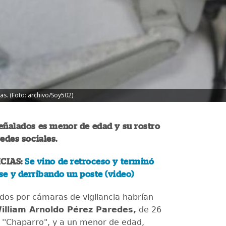
s. (Foto: archivo/Soy502)
eñalados es menor de edad y su rostro
redes sociales.
CIAS:
Se vino de retroceso y terminó
e y derribando un poste (video)
dos por cámaras de vigilancia habrían
illiam Arnoldo Pérez Paredes,
de 26
l ''Chaparro", y a un menor de edad,