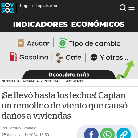
Login
/
Registrarme
NOTICIAS GUATEMALA
/
NOTICIAS
/
AMBIENTE
¡Se llevó hasta los techos! Captan
un remolino de viento que causó
daños a viviendas
Por Jessica Gramajo
25 de marzo de 2024, 16:50