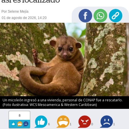
Por Selene Mejía
01 de agosto de 2026, 14:20
Un micoleón ingresó a una vivienda, personal de CONAP fue a rescatarlo.
(Foto ilustrativa: WCS Mesoamerica & Western Caribbean)
8
6
1
0
1