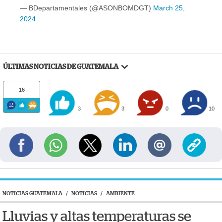
— BDepartamentales (@ASONBOMDGT)
March 25,
2024
ÚLTIMAS NOTICIAS DE GUATEMALA
16
3
3
0
10
NOTICIAS GUATEMALA
/
NOTICIAS
/
AMBIENTE
Lluvias y altas temperaturas se