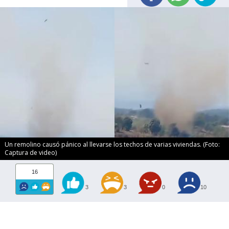
Un remolino causó pánico al llevarse los techos de varias viviendas. (Foto:
Captura de video)
16
3
3
0
10