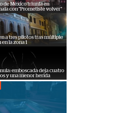
o de México triunfa en
ala con "Prometiste volver"
n a tres pilotos tras múltiple
n en la zona 1
mula: emboscada deja cuatro
dos y una menor herida