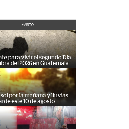
+VISTO
te para vivir el segundo Día
mbra del 2026 en Guatemala
sol por la mañana y lluvias
tarde este 10 de agosto