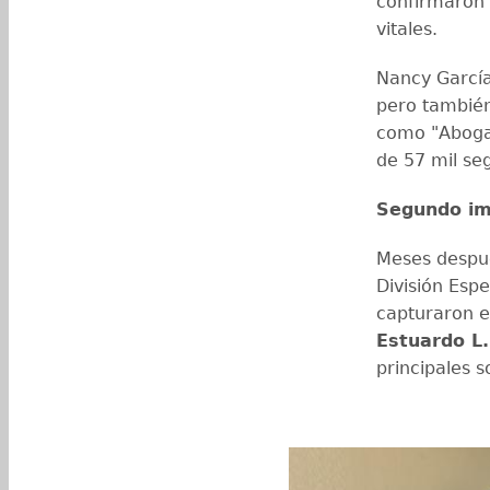
confirmaron 
vitales.
Nancy García
pero también
como "Aboga
de 57 mil se
Segundo im
Meses después
División Espe
capturaron e
Estuardo L.
principales 