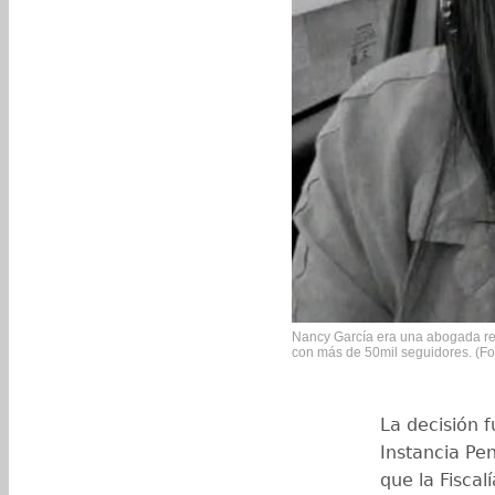
Nancy García era una abogada re
con más de 50mil seguidores. (Fo
La decisión 
Instancia Pe
que la Fiscal