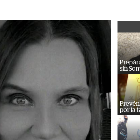
Prepára
sin So
Prevén 
por la 