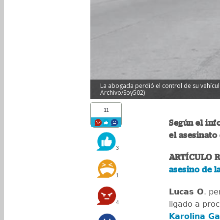
La abogada perdió el control de su vehícul
Archivo/Soy502)
11
Según el in
el asesinato
3
ARTÍCULO 
asesino de 
1
Lucas O
. pe
4
ligado a pro
Karolina Ga