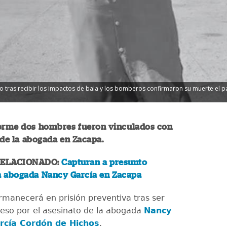
o tras recibir los impactos de bala y los bomberos confirmaron su muerte el p
forme dos hombres fueron vinculados con
 de la abogada en Zacapa.
RELACIONADO:
Capturan a presunto
la abogada Nancy García en Zacapa
rmanecerá en prisión preventiva tras ser
ceso por el asesinato de la abogada
Nancy
rcía Cordón de Hichos
.