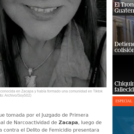
El Tron
Guatem
Detiene
colisió
Chiqui
falleci
conocida en Zacapa y había formado una comunidad en Tiktok
to: Archivo/Soy502)
ESPECIAL
fue tomada por el Juzgado de Primera
nal de Narcoactividad de
Zacapa
, luego de
ía contra el Delito de Femicidio presentara