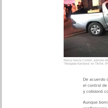
Nancy García Cordón, además de 
"Abogada Karolyna" en TikTok. (F
De acuerdo c
el control de
y colisionó c
Aunque bombe