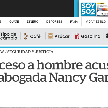
VERS
S
GUATE
DINERO
DEPORTES
FAMA
VIDA Y ESTILO
AS
/
SEGURIDAD Y JUSTICIA
oceso a hombre acu
abogada Nancy Gar