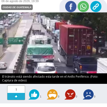
06 de agosto de 2026, 19:39
CIUDAD DE GUATEMALA
El tránsito está siendo afectado esta tarde en el Anillo Periférico. (Foto:
Captura de video)
1
1
0
0
0