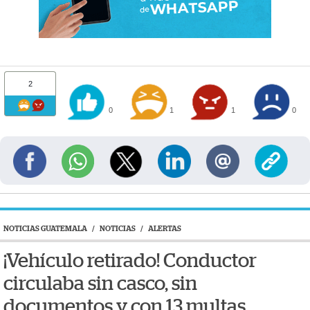
2
0
1
1
0
NOTICIAS GUATEMALA
/
NOTICIAS
/
ALERTAS
¡Vehículo retirado! Conductor
circulaba sin casco, sin
documentos y con 13 multas