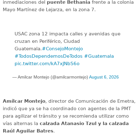
inmediaciones del
puente
Bethania
frente a la colonia
Mayo Martínez de Lejarza, en la zona 7.
USAC zona 12 impacta calles y avenidas que
cruzan en Periférico, Ciudad
Guatemala.
#ConsejoMontejo
#TodosDependemosDeTodos
#Guatemala
pic.twitter.com/kA7xJNbS6o
— Amilcar Montejo (@amilcarmontejo)
August 6, 2026
Amílcar
Montejo
, director de Comunicación de Emetra,
indicó que ya se ha coordinado con agentes de la PMT
para agilizar el tránsito y se recomienda utilizar como
vías alternas la
calzada Atanasio Tzul y la calzada
Raúl Aguilar Batres
.