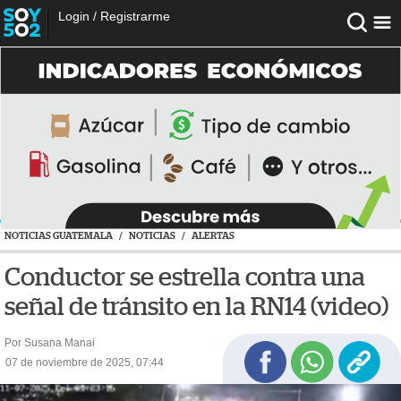
Login
/
Registrarme
NOTICIAS GUATEMALA
/
NOTICIAS
/
ALERTAS
Conductor se estrella contra una
señal de tránsito en la RN14 (video)
Por Susana Manai
07 de noviembre de 2025, 07:44