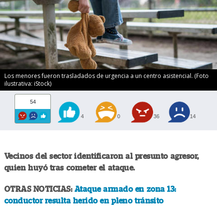
Los menores fueron trasladados de urgencia a un centro asistencial. (Foto
ilustrativa: iStock)
54
4
0
36
14
Vecinos del sector identificaron al presunto agresor,
quien huyó tras cometer el ataque.
OTRAS NOTICIAS:
Ataque armado en zona 13:
conductor resulta herido en pleno tránsito