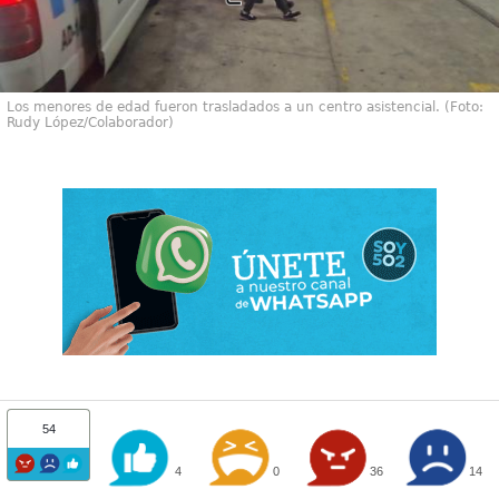
Los menores de edad fueron trasladados a un centro asistencial. (Foto:
Rudy López/Colaborador)
54
4
0
36
14