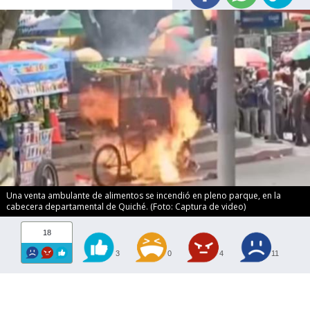
Una venta ambulante de alimentos se incendió en pleno parque, en la
cabecera departamental de Quiché. (Foto: Captura de video)
18
3
0
4
11