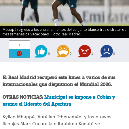
Mbappé regresó a los entrenamientos del conjunto blanco tras disfrutar de
tres semanas de vacaciones. (Foto: Real Madrid)
1
0
0
1
0
El Real Madrid recuperó este lunes a varios de sus
internacionales que disputaron el Mundial 2026.
OTRAS NOTICIAS:
Municipal se impone a Cobán y
asume el liderato del Apertura
Kylian Mbappé, Aurélien Tchouaméni y los nuevos
fichajes Marc Cucurella e Ibrahima Konaté se