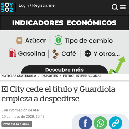
Login
/
Registrarme
NOTICIAS GUATEMALA
/
DEPORTES
/
FÚTBOL INTERNACIONAL
El City cede el título y Guardiola
empieza a despedirse
Con información de AFP
19 de mayo de 2026, 15:47
#PREMIERLEAGUE