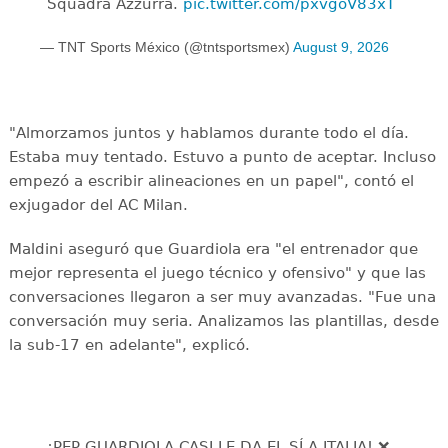
Squadra Azzurra.
pic.twitter.com/pxvgoV83xT
— TNT Sports México (@tntsportsmex)
August 9, 2026
"Almorzamos juntos y hablamos durante todo el día.
Estaba muy tentado. Estuvo a punto de aceptar. Incluso
empezó a escribir alineaciones en un papel", contó el
exjugador del AC Milan.
Maldini aseguró que Guardiola era "el entrenador que
mejor representa el juego técnico y ofensivo" y que las
conversaciones llegaron a ser muy avanzadas. "Fue una
conversación muy seria. Analizamos las plantillas, desde
la sub-17 en adelante", explicó.
¡PEP GUARDIOLA CASI LE DA EL SÍ A ITALIA! ❌