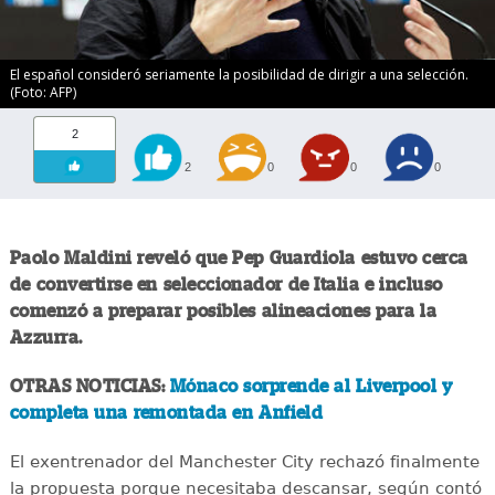
El español consideró seriamente la posibilidad de dirigir a una selección.
(Foto: AFP)
2
2
0
0
0
Paolo Maldini reveló que Pep Guardiola estuvo cerca
de convertirse en seleccionador de Italia e incluso
comenzó a preparar posibles alineaciones para la
Azzurra.
OTRAS NOTICIAS:
Mónaco sorprende al Liverpool y
completa una remontada en Anfield
El exentrenador del Manchester City rechazó finalmente
la propuesta porque necesitaba descansar, según contó