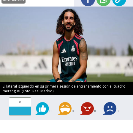
REAL MADRID
El lateral izquierdo en su primera sesión de entrenamiento con el cuadro
merengue. (Foto: Real Madrid)
0
0
0
0
0