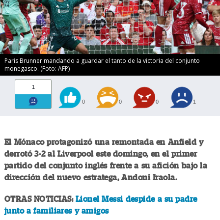
Paris Brunner mandando a guardar el tanto de la victoria del conjunto
monegasco. (Foto: AFP)
1
0
0
0
1
El Mónaco protagonizó una remontada en Anfield y
derrotó 3-2 al Liverpool este domingo, en el primer
partido del conjunto inglés frente a su afición bajo la
dirección del nuevo estratega, Andoni Iraola.
OTRAS NOTICIAS:
Lionel Messi despide a su padre
junto a familiares y amigos