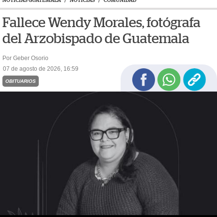
NOTICIAS GUATEMALA
/
NOTICIAS
/
COMUNIDAD
Fallece Wendy Morales, fotógrafa
del Arzobispado de Guatemala
Por Geber Osorio
07 de agosto de 2026, 16:59
OBITUARIOS