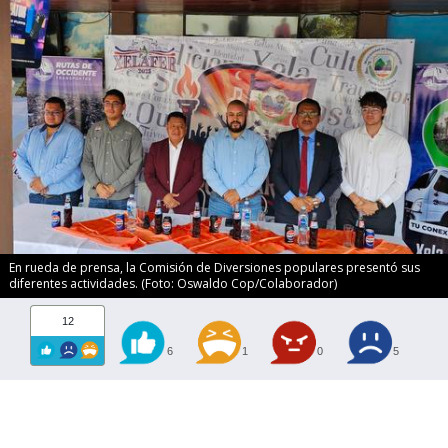
En rueda de prensa, la Comisión de Diversiones populares presentó sus
diferentes actividades. (Foto: Oswaldo Cop/Colaborador)
12
6
1
0
5