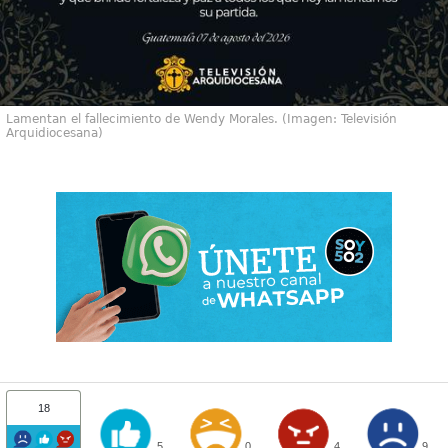
Lamentan el fallecimiento de Wendy Morales. (Imagen: Televisión
Arquidiocesana)
18
5
0
4
9