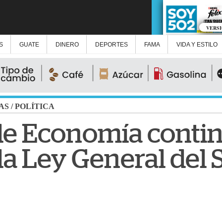
VERS
S
GUATE
DINERO
DEPORTES
FAMA
VIDA Y ESTILO
AS
/
POLÍTICA
e Economía contin
 la Ley General del