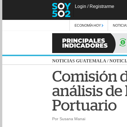
Login
/
Registrarme
ECONOMÍA HOY
NOTICIA
NOTICIAS GUATEMALA
/
NOTICI
Comisión d
análisis de
Portuario
Por Susana Manai