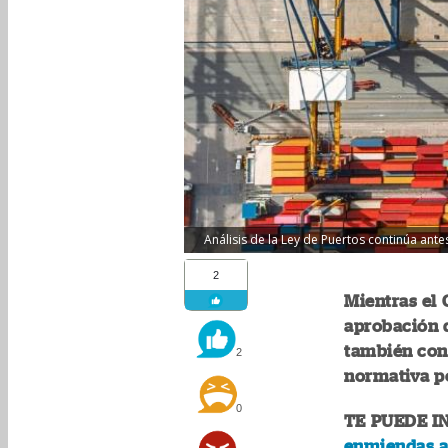
Análisis de la Ley de Puertos continúa antes 
2
Mientras el 
aprobación d
también cont
2
normativa po
0
TE PUEDE I
enmiendas a