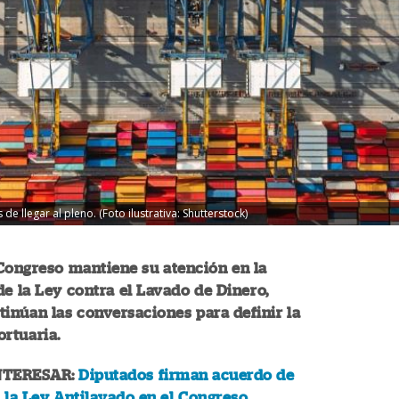
de llegar al pleno. (Foto ilustrativa: Shutterstock)
Congreso mantiene su atención en la
e la Ley contra el Lavado de Dinero,
inúan las conversaciones para definir la
rtuaria.
NTERESAR:
Diputados firman acuerdo de
 la Ley Antilavado en el Congreso