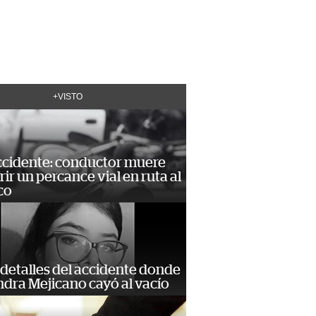
+VISTO
accidente: conductor muere
frir un percance vial en ruta al
co
detalles del accidente donde
dra Mejicano cayó al vacío