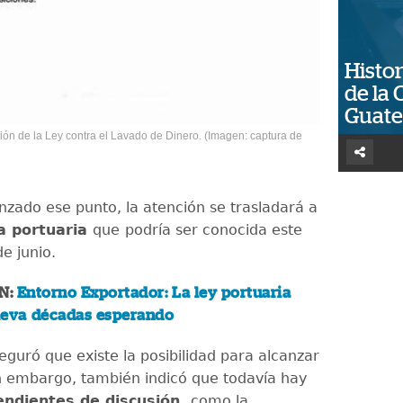
Histor
de la 
Guat
ión de la Ley contra el Lavado de Dinero. (Imagen: captura de
nzado ese punto, la atención se trasladará a
a portuaria
que
podría ser conocida este
e junio.
N:
Entorno Exportador: La ley portuaria
lleva décadas esperando
eguró que existe la posibilidad para alcanzar
n embargo, también indicó que todavía hay
endientes de discusión,
como la