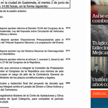
Así se 
combus
Trágico
falleci
Mejica
Unifor
años c
ESPECIAL