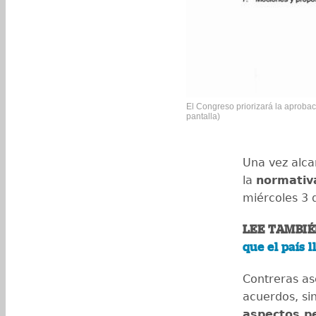
El Congreso priorizará la aprobac
pantalla)
Una vez alca
la
normativ
miércoles 3 d
LEE TAMBIÉ
que el país 
Contreras as
acuerdos, si
aspectos p