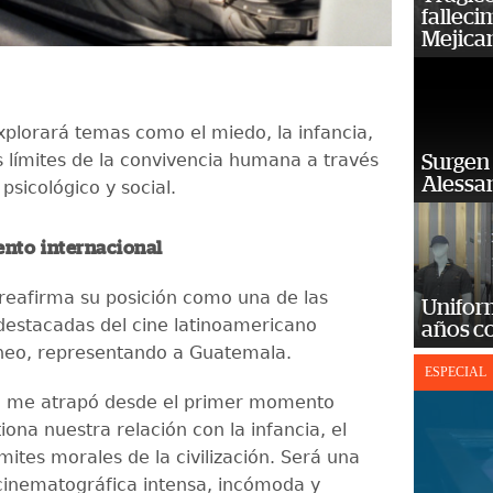
falleci
Mejica
explorará temas como el miedo, la infancia,
s límites de la convivencia humana a través
Surgen 
Alessan
 psicológico y social.
nto internacional
eafirma su posición como una de las
Unifor
destacadas del cine latinoamericano
años c
eo, representando a Guatemala.
ESPECIAL
ia me atrapó desde el primer momento
ona nuestra relación con la infancia, el
ímites morales de la civilización. Será una
cinematográfica intensa, incómoda y