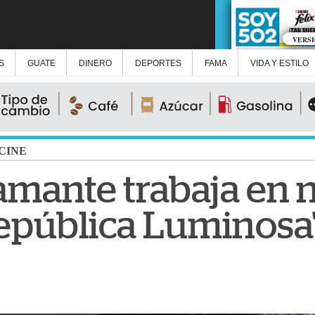
VERS
S
GUATE
DINERO
DEPORTES
FAMA
VIDA Y ESTILO
CINE
amante trabaja en 
República Luminosa