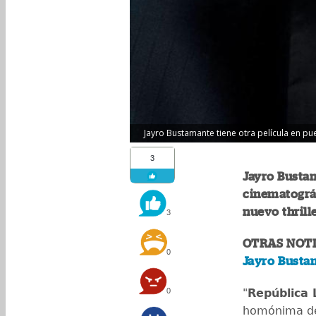
Jayro Bustamante tiene otra película en pue
3
Jayro Busta
cinematográf
nuevo thrill
3
OTRAS NOTI
0
Jayro Bustam
0
"
República
homónima de