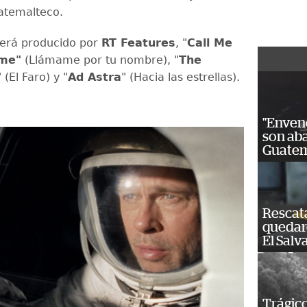
uatemalteco.
será producido por
RT Features
, "
Call Me
me"
(Llámame por tu nombre), "
The
" (El Faro) y "
Ad Astra
" (Hacia las estrellas).
"Enven
son ab
Guatem
Rescat
quedaro
El Salv
Trágico