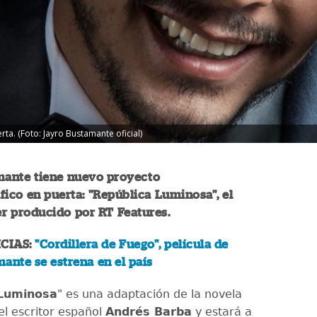
rta. (Foto: Jayro Bustamante oficial)
mante tiene nuevo proyecto
ico en puerta: "República Luminosa", el
er producido por RT Features.
CIAS:
"Cordillera de Fuego", película de
ante se estrena en el país
 Luminosa
" es una adaptación de la novela
l escritor español
Andrés Barba
y estará a