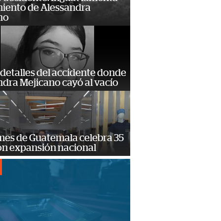
miento de Alessandra
no
detalles del accidente donde
dra Mejicano cayó al vacío
mes de Guatemala celebra 35
on expansión nacional