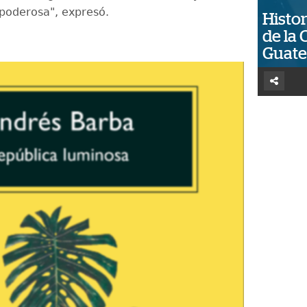
poderosa", expresó.
Histor
de la 
Guat