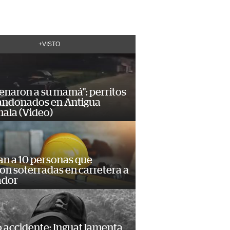
+VISTO
enaron a su mamá": perritos
andonados en Antigua
ala (Video)
an a 10 personas que
n soterradas en carretera a
ador
 accidente: Inguat lamenta