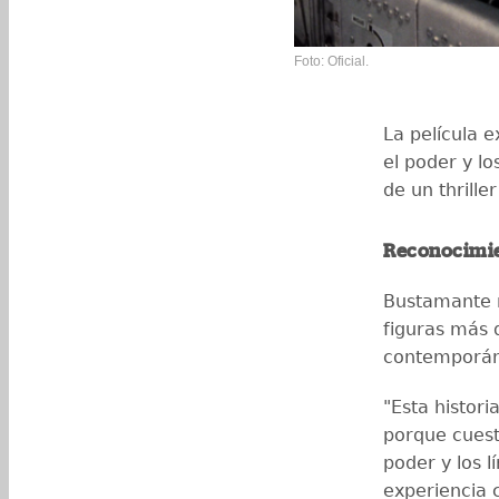
Foto: Oficial.
La película 
el poder y lo
de un thriller
Reconocimie
Bustamante r
figuras más 
contemporán
"Esta histor
porque cuesti
poder y los l
experiencia 