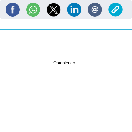
Obteniendo...