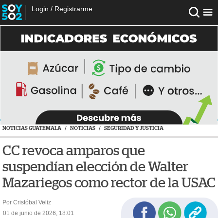
Login
/
Registrarme
NOTICIAS GUATEMALA
/
NOTICIAS
/
SEGURIDAD Y JUSTICIA
CC revoca amparos que
suspendían elección de Walter
Mazariegos como rector de la USAC
Por Cristóbal Veliz
01 de junio de 2026, 18:01