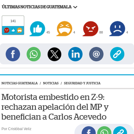
ÚLTIMAS NOTICIAS DE GUATEMALA
141
45
4
88
4
NOTICIAS GUATEMALA
/
NOTICIAS
/
SEGURIDAD Y JUSTICIA
Motorista embestido en Z-9:
rechazan apelación del MP y
benefician a Carlos Acevedo
Por Cristóbal Veliz