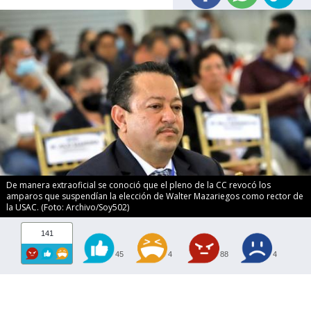
De manera extraoficial se conoció que el pleno de la CC revocó los
amparos que suspendían la elección de Walter Mazariegos como rector de
la USAC. (Foto: Archivo/Soy502)
141
45
4
88
4