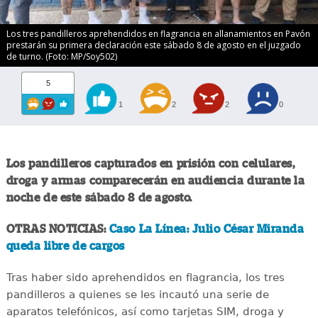
Los tres pandilleros aprehendidos en flagrancia en allanamientos en Pavón
prestarán su primera declaración este sábado 8 de agosto en el juzgado
de turno. (Foto: MP/Soy502)
5
1
2
2
0
Los pandilleros capturados en prisión con celulares,
droga y armas comparecerán en audiencia durante la
noche de este sábado 8 de agosto.
OTRAS NOTICIAS:
Caso La Línea: Julio César Miranda
queda libre de cargos
Tras haber sido aprehendidos en flagrancia, los tres
pandilleros a quienes se les incautó una serie de
aparatos telefónicos, así como tarjetas SIM, droga y