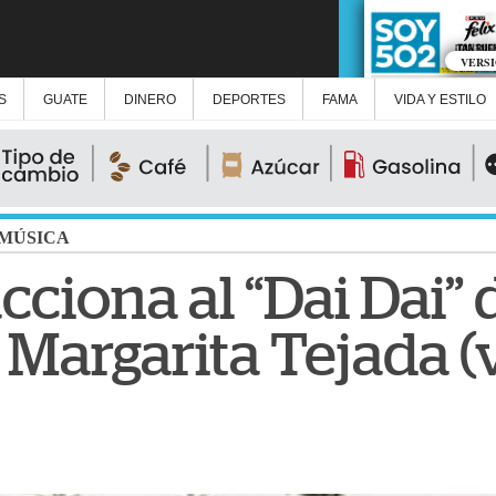
VERS
S
GUATE
DINERO
DEPORTES
FAMA
VIDA Y ESTILO
MÚSICA
cciona al “Dai Dai” 
Margarita Tejada (