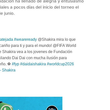
undación ha llenado de alegría y entusiasmo
iales a pocos días del inicio del torneo el
e junio.
atejada
#weareready
@Shakira mira lo que
ariño para ti y para el mundo! @FIFA World
 Shakira vea a los jovenes de Fundación
ailando Dai Dai con mucha ilusión para
eño. ⚽️
#fyp
#daidaishakira
#worldcup2026
- Shakira