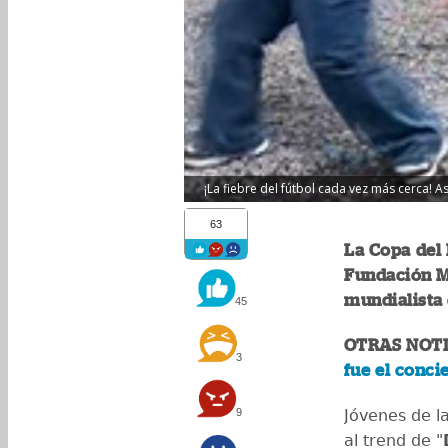
¡La fiebre del fútbol cada vez más cerca! A
63
La Copa del
Fundación Ma
mundialista
45
OTRAS NOTI
3
fue el conci
9
Jóvenes de l
al trend de "