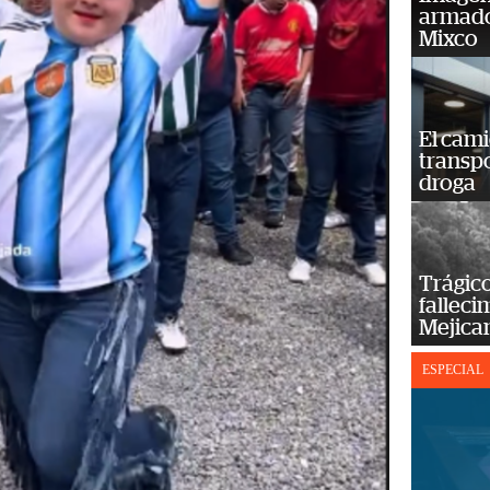
armado
Mixco
El cam
transp
droga
Trágico
falleci
Mejica
ESPECIAL