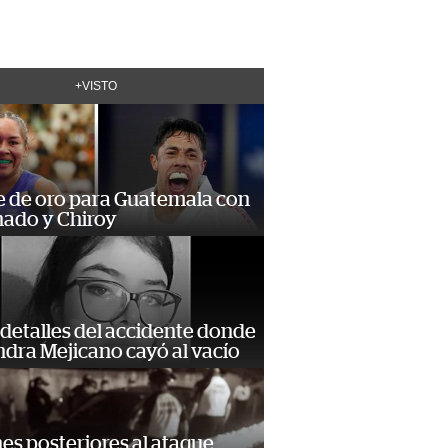
+VISTO
e de oro para Guatemala con
ado y Chiroy
detalles del accidente donde
dra Mejicano cayó al vacío
s posteriores al ataque