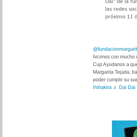
Dai" de la f
las redes soc
próximo 11 d
@fundacionmargarit
hicimos con mucho c
Cup Ayudanos a que
Margarita Tejada, b
poder cumplir su su
#shakira
♬ Dai Dai 