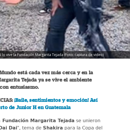
sí lo vive la Fundación Margarita Tejada (Foto: captura de video)
 Mundo está cada vez más cerca y en la
rgarita Tejada ya se vive el ambiente
 con entusiasmo.
CIAS:
¡Baile, sentimientos y emoción! Así
erto de Junior H en Guatemala
a
Fundación Margarita Tejada
se unieron
Dai Dai
", tema de
Shakira
para la Copa del