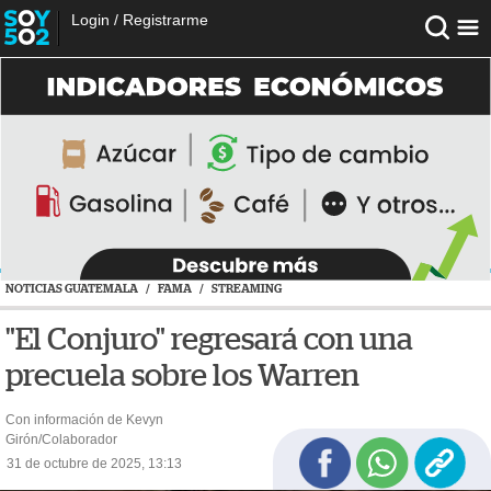
Login
/
Registrarme
NOTICIAS GUATEMALA
/
FAMA
/
STREAMING
"El Conjuro" regresará con una
precuela sobre los Warren
Con información de Kevyn
Girón/Colaborador
31 de octubre de 2025, 13:13