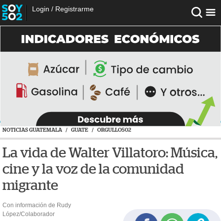
Login
/
Registrarme
NOTICIAS GUATEMALA
/
GUATE
/
ORGULLO502
La vida de Walter Villatoro: Música,
cine y la voz de la comunidad
migrante
Con información de Rudy
López/Colaborador