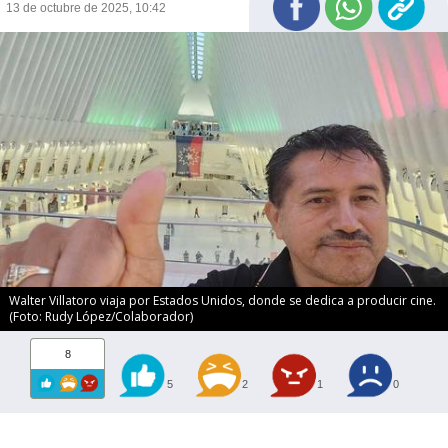
13 de octubre de 2025, 10:42
Walter Villatoro viaja por Estados Unidos, donde se dedica a producir cine.
(Foto: Rudy López/Colaborador)
8
5
2
1
0