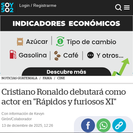
Login
/
Registrarme
NOTICIAS GUATEMALA
/
FAMA
/
CINE
Cristiano Ronaldo debutará como
actor en "Rápidos y furiosos XI"
Con información de Kevyn
Girón/Colaborador
13 de diciembre de 2025, 12:26