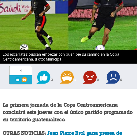
Los escarlatas buscan empezar con buen pie su camino en la Copa
Centroamericana. (Foto: Municipal)
4
3
1
0
0
La primera jornada de la Copa Centroamericana
concluirá este jueves con el único partido programado
en territorio guatemalteco.
OTRAS NOTICIAS:
Jean Pierre Brol gana presea de