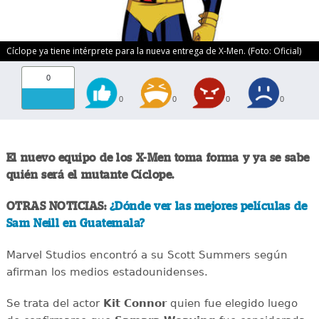
Cíclope ya tiene intérprete para la nueva entrega de X-Men. (Foto: Oficial)
0
0
0
0
0
El nuevo equipo de los X-Men toma forma y ya se sabe
quién será el mutante Cíclope.
OTRAS NOTICIAS:
¿Dónde ver las mejores películas de
Sam Neill en Guatemala?
Marvel Studios encontró a su Scott Summers según
afirman los medios estadounidenses.
Se trata del actor
Kit Connor
quien fue elegido luego