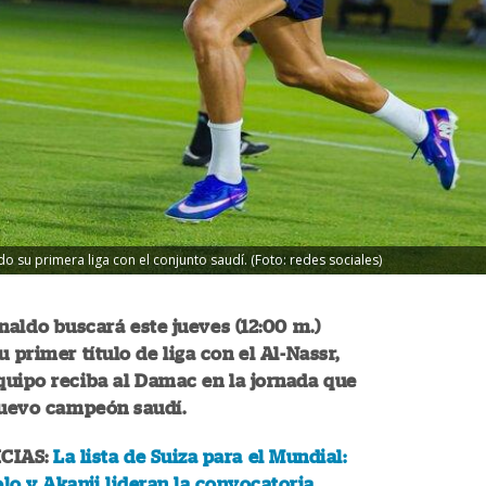
 su primera liga con el conjunto saudí. (Foto: redes sociales)
naldo buscará este jueves (12:00 m.)
u primer título de liga con el Al-Nassr,
uipo reciba al Damac en la jornada que
nuevo campeón saudí.
CIAS:
La lista de Suiza para el Mundial:
o y Akanji lideran la convocatoria