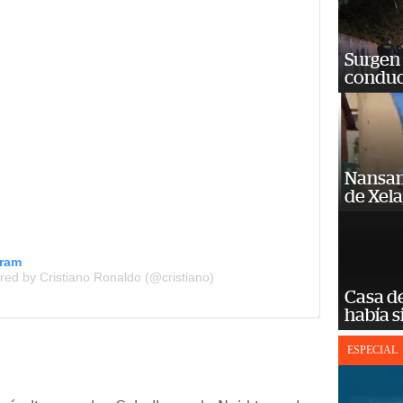
Surgen 
conduc
Nansan
de Xel
gram
red by Cristiano Ronaldo (@cristiano)
Casa d
había s
ESPECIAL