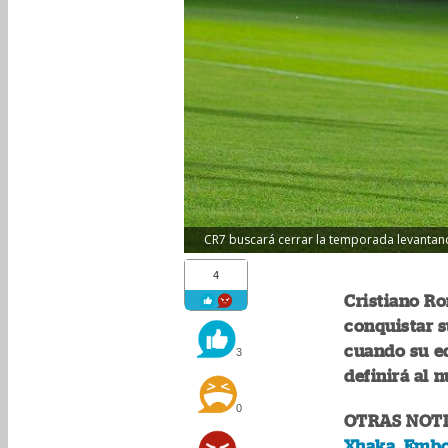
CR7 buscará cerrar la temporada levantando
4
Cristiano Ro
conquistar s
cuando su eq
3
definirá al 
0
OTRAS NOTI
Xhaka, Embol