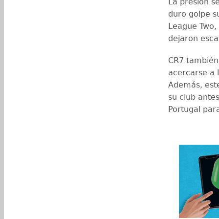
La presión se
duro golpe s
League Two,
dejaron escap
CR7 también 
acercarse a 
Además, este
su club ante
Portugal par