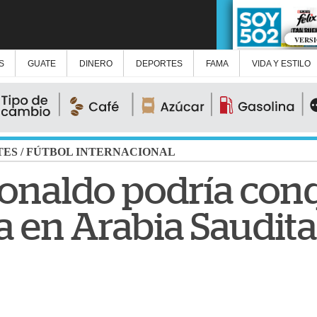
VERS
S
GUATE
DINERO
DEPORTES
FAMA
VIDA Y ESTILO
TES
/
FÚTBOL INTERNACIONAL
Ronaldo podría conq
a en Arabia Saudita