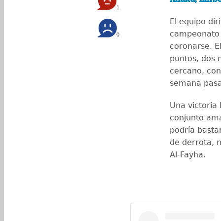
1
El equipo dir
campeonato 
0
coronarse. El
puntos, dos 
cercano, con
semana pasad
Una victoria
conjunto ama
podría bastar
de derrota, n
Al-Fayha.