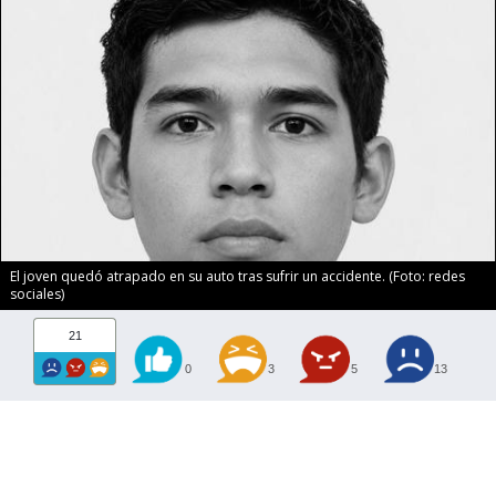
El joven quedó atrapado en su auto tras sufrir un accidente. (Foto: redes
sociales)
21
0
3
5
13