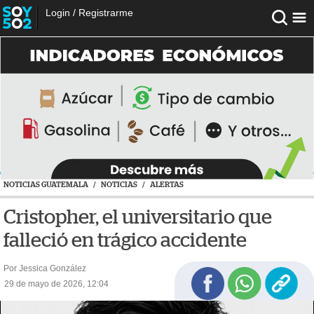
Login
/
Registrarme
NOTICIAS GUATEMALA
/
NOTICIAS
/
ALERTAS
Cristopher, el universitario que
falleció en trágico accidente
Por Jessica González
29 de mayo de 2026, 12:04