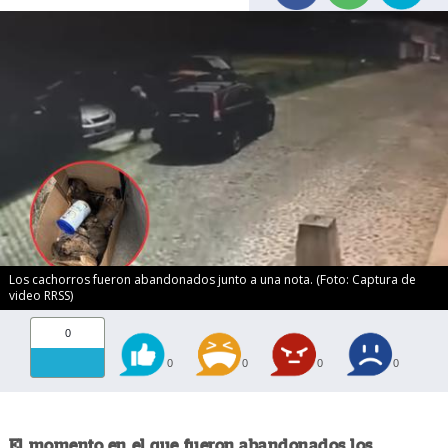
Los cachorros fueron abandonados junto a una nota. (Foto: Captura de
video RRSS)
0
0
0
0
0
El momento en el que fueron abandonados los