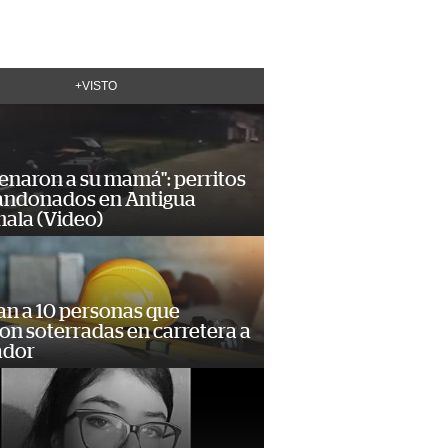
+VISTO
enaron a su mamá": perritos
andonados en Antigua
ala (Video)
an a 10 personas que
n soterradas en carretera a
ador