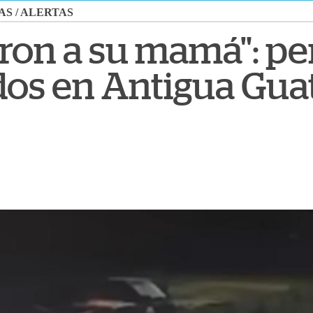
AS
/
ALERTAS
on a su mamá": per
os en Antigua Gua