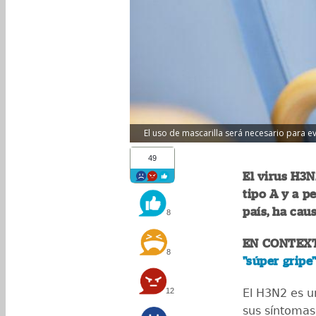
El uso de mascarilla será necesario para evi
49
El virus H3N
tipo A y a p
país, ha cau
8
EN CONTEX
8
"súper gripe
12
El H3N2 es u
sus síntomas