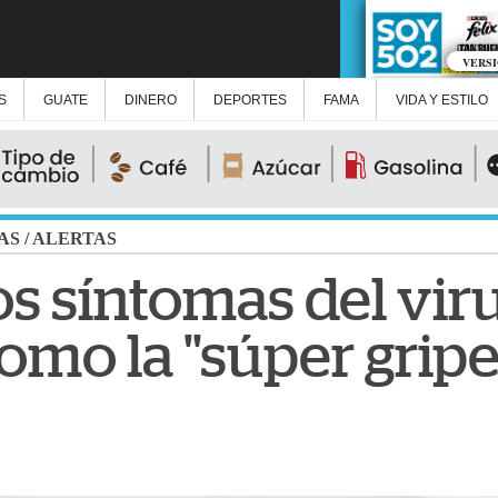
VERS
S
GUATE
DINERO
DEPORTES
FAMA
VIDA Y ESTILO
AS
/
ALERTAS
os síntomas del vir
omo la "súper gripe