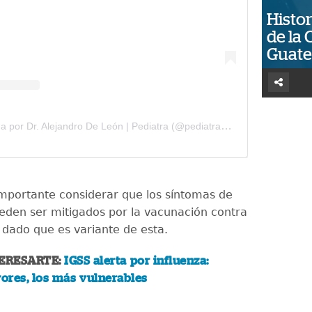
Histor
de la 
Guat
Una publicación compartida por Dr. Alejandro De León | Pediatra (@pediatraalejandrodeleon)
mportante considerar que los síntomas de
ueden ser mitigados por la vacunación contra
, dado que es variante de esta.
ERESARTE:
IGSS alerta por influenza:
ores, los más vulnerables