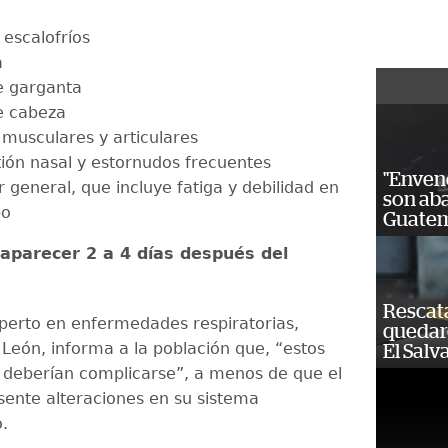
 escalofríos
a
e garganta
e cabeza
 musculares y articulares
ión nasal y estornudos frecuentes
"Enven
 general, que incluye fatiga y debilidad en
son ab
po
Guatem
aparecer 2 a 4 días después del
Rescat
perto en enfermedades respiratorias,
quedaro
 León, informa a la población que, “estos
El Salv
 deberían complicarse”, a menos de que el
sente alteraciones en su sistema
.