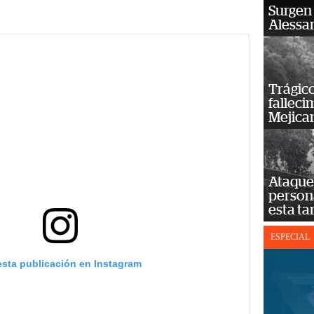
Surgen 
Alessan
Trágico
falleci
Mejica
Ataque 
persona
esta ta
ESPECIAL
esta publicación en Instagram