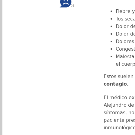
21
Fiebre y
Tos sec
Dolor d
Dolor d
Dolores
Congest
Malestar
el cuer
Estos suelen
contagio.
El médico ex
Alejandro de
síntomas, no
paciente pre
inmunológico