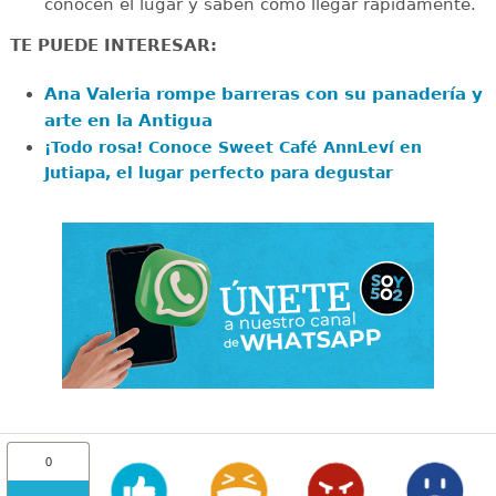
conocen el lugar y saben cómo llegar rápidamente.
TE PUEDE INTERESAR:
Ana Valeria rompe barreras con su panadería y
arte en la Antigua
¡Todo rosa! Conoce Sweet Café AnnLeví en
Jutiapa, el lugar perfecto para degustar
0