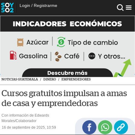
Login
/
Registrarme
NOTICIAS GUATEMALA
/
DINERO
/
EMPRENDEDORES
Cursos gratuitos impulsan a amas
de casa y emprendedoras
Con información de Edwards
Morales/Colaborador
16 de septiembre de 2025, 10:59