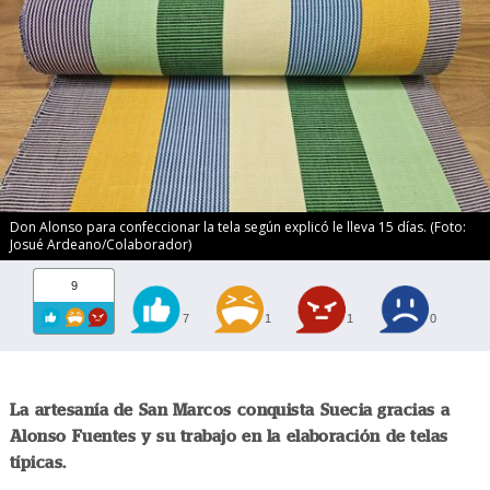
Don Alonso para confeccionar la tela según explicó le lleva 15 días. (Foto:
Josué Ardeano/Colaborador)
9
7
1
1
0
La artesanía de San Marcos conquista Suecia gracias a
Alonso Fuentes y su trabajo en la elaboración de telas
típicas.