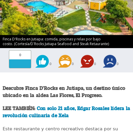
Finca D'Rocks en Jutiapa: comida, piscinas y relax por bajo
costo. (Cortesía/D´Rocks Jutiapa Seafood and Steak Retaurante)
0
0
0
0
0
Descubre Finca D'Rocks en Jutiapa, un destino único
ubicado en la aldea Las Flores, El Progreso.
LEE TAMBIÉN:
Con solo 21 años, Edgar Rosales lidera la
revolución culinaria de Xela
Este restaurante y centro recreativo destaca por su