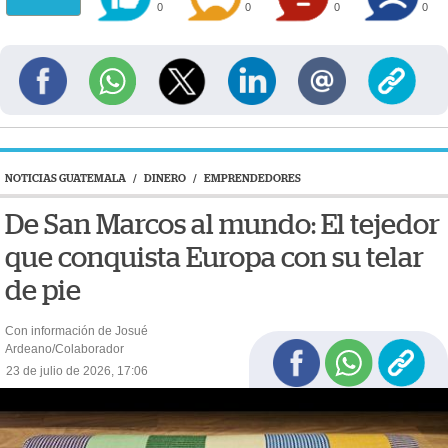
0
0
0
0
NOTICIAS GUATEMALA
/
DINERO
/
EMPRENDEDORES
De San Marcos al mundo: El tejedor
que conquista Europa con su telar
de pie
Con información de Josué
Ardeano/Colaborador
23 de julio de 2026, 17:06