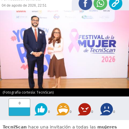
04 de agosto de 2026, 22:51
(Fotografía cortesía: TecniScan)
0
0
0
0
0
TecniScan
hace una invitación a todas las
mujeres