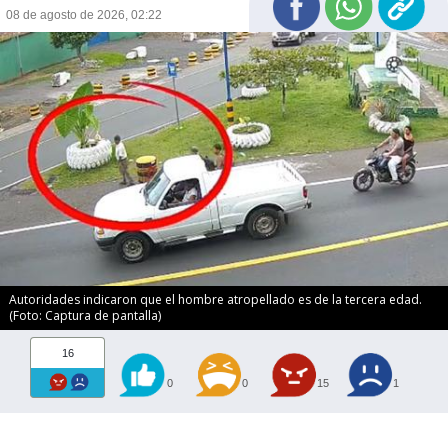
08 de agosto de 2026, 02:22
Autoridades indicaron que el hombre atropellado es de la tercera edad.
(Foto: Captura de pantalla)
16
0
0
15
1