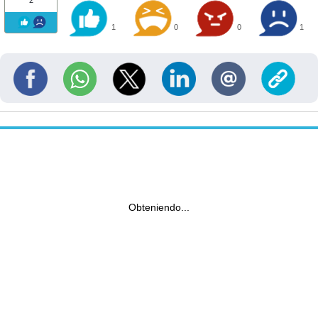
1
0
0
1
Obteniendo...