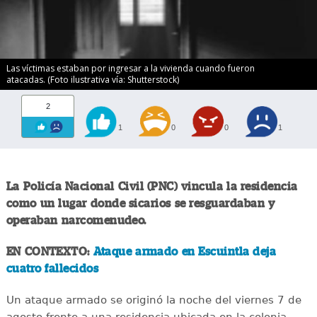
Las víctimas estaban por ingresar a la vivienda cuando fueron
atacadas. (Foto ilustrativa vía: Shutterstock)
2
1
0
0
1
La Policía Nacional Civil (PNC) vincula la residencia
como un lugar donde sicarios se resguardaban y
operaban narcomenudeo.
EN CONTEXTO:
Ataque armado en Escuintla deja
cuatro fallecidos
Un ataque armado se originó la noche del viernes 7 de
agosto frente a una residencia ubicada en la colonia