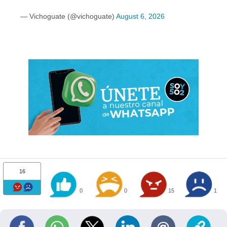
— Vichoguate (@vichoguate)
August 6, 2026
16
0
0
15
1