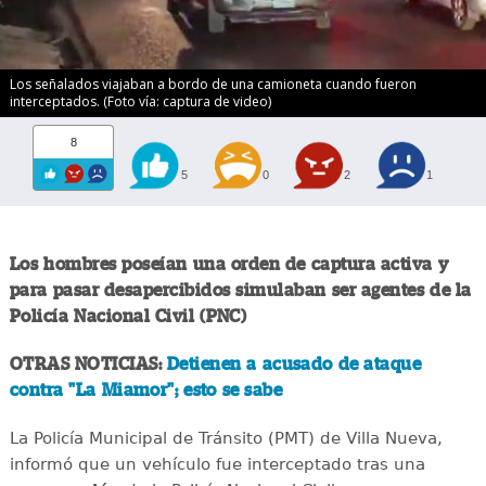
Los señalados viajaban a bordo de una camioneta cuando fueron
interceptados. (Foto vía: captura de video)
8
5
0
2
1
Los hombres poseían una orden de captura activa y
para pasar desapercibidos simulaban ser agentes de la
Policía Nacional Civil (PNC)
OTRAS NOTICIAS:
Detienen a acusado de ataque
contra "La Miamor"; esto se sabe
La Policía Municipal de Tránsito (PMT) de Villa Nueva,
informó que un vehículo fue interceptado tras una