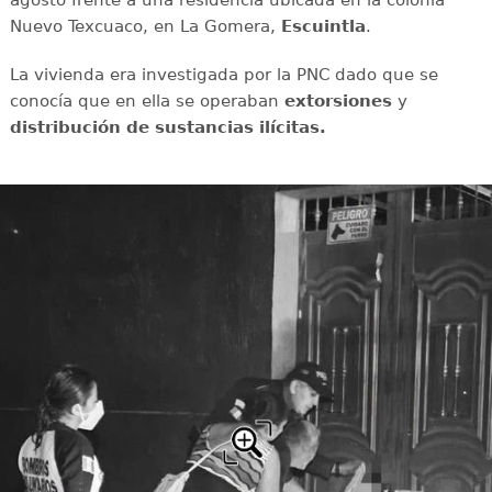
Nuevo Texcuaco, en La Gomera,
Escuintla
.
La vivienda era investigada por la PNC dado que se
conocía que en ella se operaban
extorsiones
y
distribución de sustancias ilícitas.