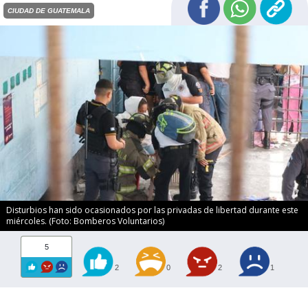
CIUDAD DE GUATEMALA
Disturbios han sido ocasionados por las privadas de libertad durante este
miércoles. (Foto: Bomberos Voluntarios)
5
2
0
2
1