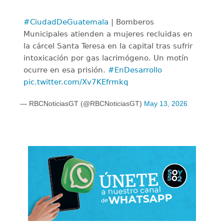
#CiudadDeGuatemala
| Bomberos
Municipales atienden a mujeres recluidas en
la cárcel Santa Teresa en la capital tras sufrir
intoxicación por gas lacrimógeno. Un motín
ocurre en esa prisión.
#EnDesarrollo
pic.twitter.com/Xv7KEfrmkq
— RBCNoticiasGT (@RBCNoticiasGT)
May 13, 2026