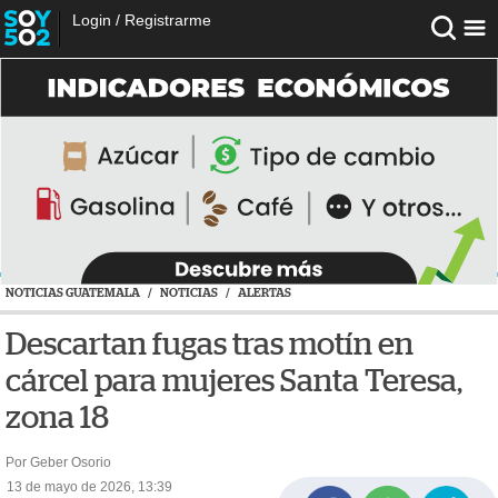
Login
/
Registrarme
NOTICIAS GUATEMALA
/
NOTICIAS
/
ALERTAS
Descartan fugas tras motín en
cárcel para mujeres Santa Teresa,
zona 18
Por Geber Osorio
13 de mayo de 2026, 13:39