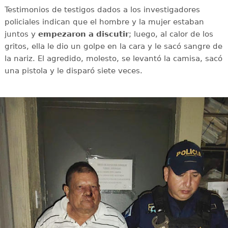
Testimonios de testigos dados a los investigadores
policiales indican que el hombre y la mujer estaban
juntos y
empezaron a discutir
; luego, al calor de los
gritos, ella le dio un golpe en la cara y le sacó sangre de
la nariz. El agredido, molesto, se levantó la camisa, sacó
una pistola y le disparó siete veces.