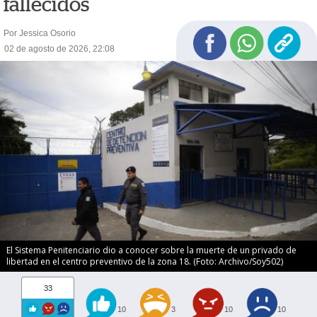
fallecidos
Por Jessica Osorio
02 de agosto de 2026, 22:08
El Sistema Penitenciario dio a conocer sobre la muerte de un privado de
libertad en el centro preventivo de la zona 18. (Foto: Archivo/Soy502)
33
10
3
10
10