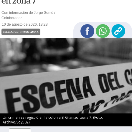
en zona 7
Con información de Jorge Senté /
Colaborador
10 de agosto de 2026, 18:28
CIUDAD DE GUATEMALA
Un crimen se registró en la colonia El Granizo, zona 7. (Foto:
Archivo/Soy502)