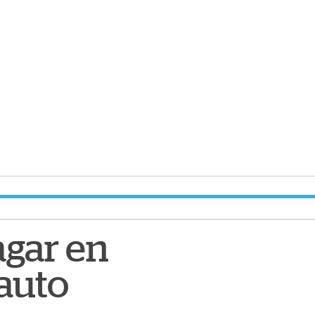
agar en
 auto