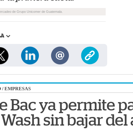
”
Mercadeo de Grupo Unicomer de Guatemala.
LA
O
/
EMPRESAS
 Bac ya permite p
Wash sin bajar del