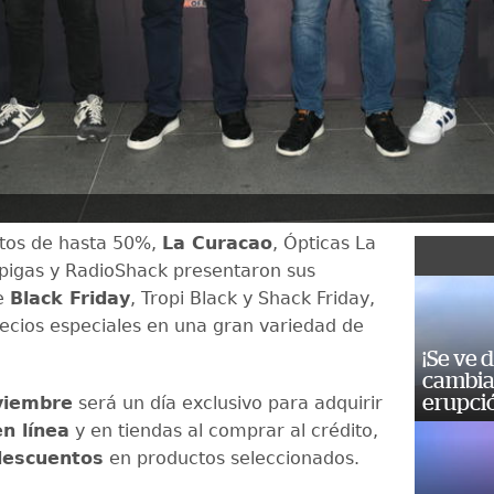
tos de hasta 50%,
La Curacao
, Ópticas La
pigas y RadioShack presentaron sus
e
Black Friday
, Tropi Black y Shack Friday,
ecios especiales en una gran variedad de
¡Se ve 
cambia 
erupci
viembre
será un día exclusivo para adquirir
n línea
y en tiendas al comprar al crédito,
descuentos
en productos seleccionados.