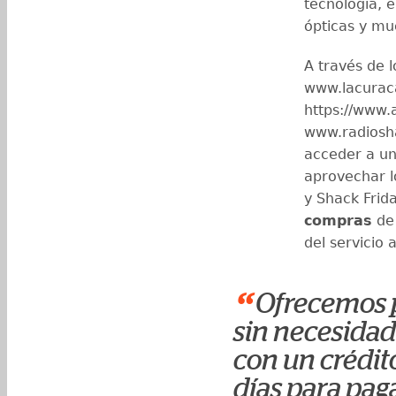
tecnología, e
ópticas y m
A través de 
www.lacurac
https://www.
www.radiosha
acceder a un
aprovechar 
y Shack Frida
compras
de 
del servicio 
“
Ofrecemos p
sin necesidad
con un crédit
días para pag