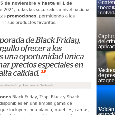
Guatem
5 de noviembre y hasta el 1 de
medall
e 2024, todas las sucursales a nivel nacional
inolvi
stas
promociones
, permitiendo a los
irir sus productos favoritos.
Captur
porada de Black Friday,
del cr
aplicac
rgullo ofrecer a los
s una oportunidad única
ar precios especiales en
Vecino
”
lta calidad.
de pre
ataque
Mercadeo de Grupo Unicomer de Guatemala.
iones
Black Friday, Tropi Black y Shack
 disponibles en una amplia gama de
Volcán 
 que incluyen línea blanca, muebles, camas,
erupció