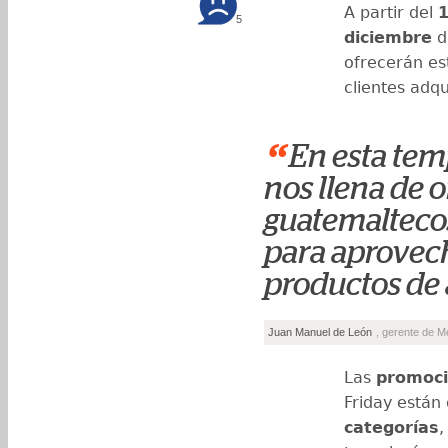
A partir del
1
5
diciembre
d
ofrecerán e
clientes adqu
“
En esta tem
nos llena de o
guatemalteco
para aprovech
productos de a
Juan Manuel de León
, gerente de 
Las
promoc
Friday están
categorías
,