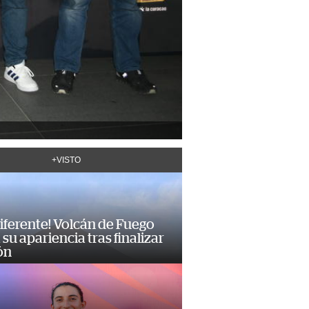
+VISTO
diferente! Volcán de Fuego
su apariencia tras finalizar
ón