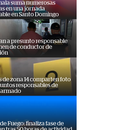
ala suma numerosas
as en una jornada
dable en Santo Domingo
an a presunto responsable
imen de conductor de
ión
s de zona 14 comparten foto
suntos responsables de
 armado
de Fuego: finaliza fase de
n tras 50 horas de actividad