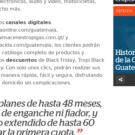
lectrónicos, audio y video, motocicletas,
ucho más.
ESPECIAL
los
canales digitales
aonline.com/guatemala,
almacenestropigas.com.gt/ y
ckla.com/guatemala, los clientes podrán
Histor
 catálogo completo de productos y
de la 
los
descuentos
de Black Friday, Tropi Black
Guat
y. Con solo unos clics, podrán realizar sus
manera rápida, fácil y segura, disfrutando
a domicilio sin complicaciones.
lanes de hasta 48 meses,
 de enganche ni fiador, y
o extendido de hasta 60
ar la primera cuota.