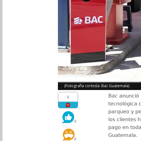
(Fotografía cortesía: Bac Guatemala)
Bac anunció 
1
tecnológica 
parqueo y pea
los clientes
0
pago en toda
Guatemala.
0