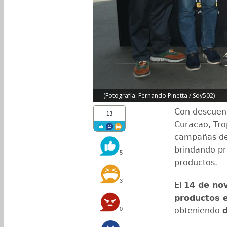
(Fotografía: Fernando Pinetta / Soy502)
Con descuen
13
Curacao, Tro
campañas d
brindando pr
5
productos.
3
El
14 de no
productos e
0
obteniendo