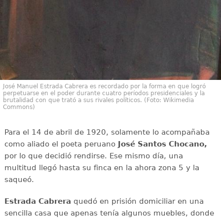
José Manuel Estrada Cabrera es recordado por la forma en que logró
perpetuarse en el poder durante cuatro períodos presidenciales y la
brutalidad con que trató a sus rivales políticos. (Foto: Wikimedia
Commons)
Para el 14 de abril de 1920, solamente lo acompañaba
como aliado el poeta peruano
José Santos Chocano,
por lo que decidió rendirse. Ese mismo día, una
multitud llegó hasta su finca en la ahora zona 5 y la
saqueó.
Estrada Cabrera
quedó en prisión domiciliar en una
sencilla casa que apenas tenía algunos muebles, donde