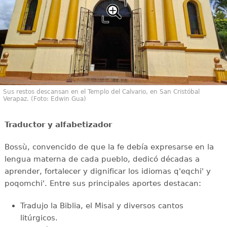
Sus restos descansan en el Templo del Calvario, en San Cristóbal
Verapaz. (Foto: Edwin Gua)
Traductor y alfabetizador
Bossù, convencido de que la fe debía expresarse en la
lengua materna de cada pueblo, dedicó décadas a
aprender, fortalecer y dignificar los idiomas q'eqchi' y
poqomchi'. Entre sus principales aportes destacan:
Tradujo la Biblia, el Misal y diversos cantos
litúrgicos.