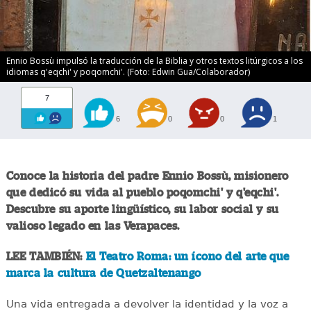
Ennio Bossù impulsó la traducción de la Biblia y otros textos litúrgicos a los
idiomas q'eqchi' y poqomchi'. (Foto: Edwin Gua/Colaborador)
7
6
0
0
1
Conoce la historia del padre Ennio Bossù, misionero
que dedicó su vida al pueblo poqomchi' y q'eqchi'.
Descubre su aporte lingüístico, su labor social y su
valioso legado en las Verapaces.
LEE TAMBIÉN:
El Teatro Roma: un ícono del arte que
marca la cultura de Quetzaltenango
Una vida entregada a devolver la identidad y la voz a