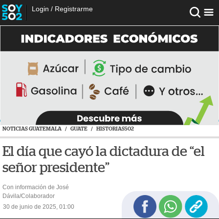
Login
/
Registrarme
NOTICIAS GUATEMALA
/
GUATE
/
HISTORIAS502
El día que cayó la dictadura de “el
señor presidente”
Con información de José
Dávila/Colaborador
30 de junio de 2025, 01:00