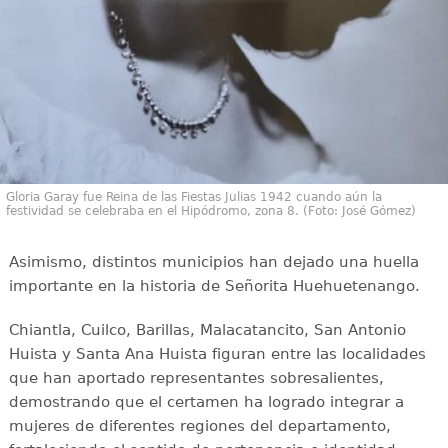
Gloria Garay fue Reina de las Fiestas Julias 1942 cuando aún la
festividad se celebraba en el Hipódromo, zona 8. (Foto: José Gómez)
Asimismo, distintos municipios han dejado una huella
importante en la historia de Señorita Huehuetenango.
Chiantla, Cuilco, Barillas, Malacatancito, San Antonio
Huista y Santa Ana Huista figuran entre las localidades
que han aportado representantes sobresalientes,
demostrando que el certamen ha logrado integrar a
mujeres de diferentes regiones del departamento,