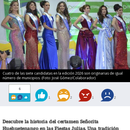
Cuatro de las siete candidatas en la edición 2026 son originarias de igual
número de municipios. (Foto: José Gómez/Colaborador)
6
1
2
1
2
Descubre la historia del certamen Señorita
Huehuetenango en las Fiestas Julias. Una tradición