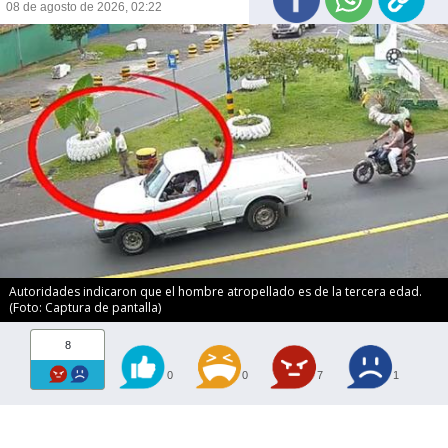
08 de agosto de 2026, 02:22
Autoridades indicaron que el hombre atropellado es de la tercera edad.
(Foto: Captura de pantalla)
8
0
0
7
1