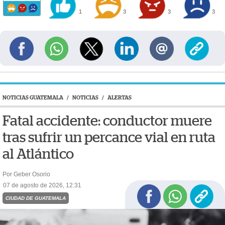
1
3
3
3
NOTICIAS GUATEMALA
/
NOTICIAS
/
ALERTAS
Fatal accidente: conductor muere
tras sufrir un percance vial en ruta
al Atlántico
Por Geber Osorio
07 de agosto de 2026, 12:31
CIUDAD DE GUATEMALA