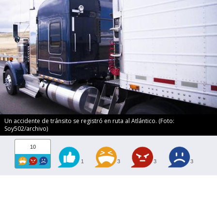
Un accidente de tránsito se registró en ruta al Atlántico. (Foto:
Soy502/archivo)
10
1
3
3
3