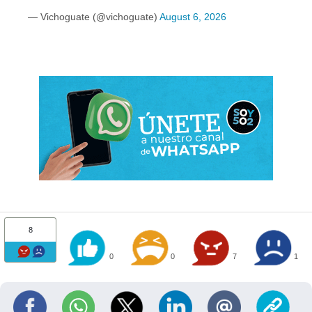
— Vichoguate (@vichoguate)
August 6, 2026
8
0
0
7
1