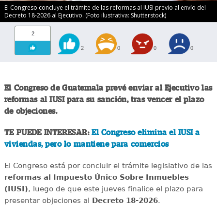
El Congreso concluye el trámite de las reformas al IUSI previo al envío del
Decreto 18-2026 al Ejecutivo. (Foto ilustrativa: Shutterstock)
2
2
0
0
0
El Congreso de Guatemala prevé enviar al Ejecutivo las
reformas al IUSI para su sanción, tras vencer el plazo
de objeciones.
TE PUEDE INTERESAR:
El Congreso elimina el IUSI a
viviendas, pero lo mantiene para comercios
El Congreso está por concluir el trámite legislativo de las
reformas al Impuesto Único Sobre Inmuebles
(IUSI)
, luego de que este jueves finalice el plazo para
presentar objeciones al
Decreto 18-2026
.