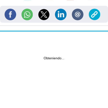
Obteniendo...