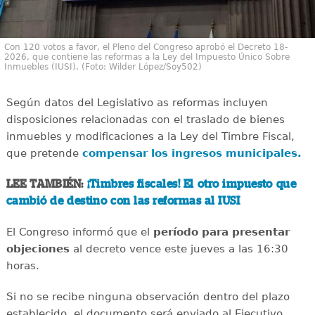
Con 120 votos a favor, el Pleno del Congreso aprobó el Decreto 18-
2026, que contiene las reformas a la Ley del Impuesto Único Sobre
Inmuebles (IUSI). (Foto: Wilder López/Soy502)
Según datos del Legislativo as reformas incluyen
disposiciones relacionadas con el traslado de bienes
inmuebles y modificaciones a la Ley del Timbre Fiscal,
que pretende
compensar los ingresos municipales.
LEE TAMBIÉN:
¡Timbres fiscales! El otro impuesto que
cambió de destino con las reformas al IUSI
El Congreso informó que el
período para presentar
objeciones
al decreto vence este jueves a las 16:30
horas.
Si no se recibe ninguna observación dentro del plazo
establecido, el documento será enviado al Ejecutivo