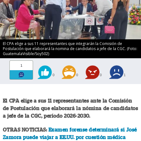
El CPA elige a sus 11 representantes que integrarán la Comisión de
Postulación que elaborará la nomina de candidatos a jefe de la CGC. (Foto:
GuatemalaVisible/Soy502)
1
0
0
0
1
El CPA elige a sus 11 representantes ante la Comisión
de Postulación que elaborará la nómina de candidatos
a jefe de la CGC, período 2026-2030.
OTRAS NOTICIAS:
Examen forense determinará si José
Zamora puede viajar a EE.UU. por cuestión médica