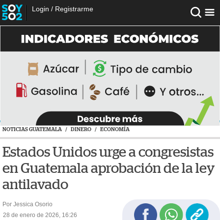
Login
/
Registrarme
NOTICIAS GUATEMALA
/
DINERO
/
ECONOMÍA
Estados Unidos urge a congresistas
en Guatemala aprobación de la ley
antilavado
Por Jessica Osorio
28 de enero de 2026, 16:26