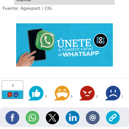
Fuente: Agexport / CIG
3
0
0
2
1