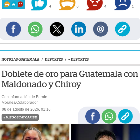
4
6
4
1
NOTICIAS GUATEMALA
/
DEPORTES
/
+ DEPORTES
Doblete de oro para Guatemala con
Maldonado y Chiroy
Con información de Bernie
Morales/Colaborador
08 de agosto de 2026, 01:16
#JUEGOSCAYCARIBE