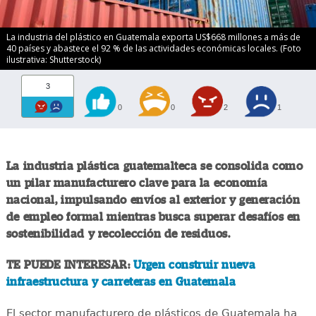
La industria del plástico en Guatemala exporta US$668 millones a más de
40 países y abastece el 92 % de las actividades económicas locales. (Foto
ilustrativa: Shutterstock)
3
0
0
2
1
La industria plástica guatemalteca se consolida como
un pilar manufacturero clave para la economía
nacional, impulsando envíos al exterior y generación
de empleo formal mientras busca superar desafíos en
sostenibilidad y recolección de residuos.
TE PUEDE INTERESAR:
Urgen construir nueva
infraestructura y carreteras en Guatemala
El sector manufacturero de plásticos de Guatemala ha