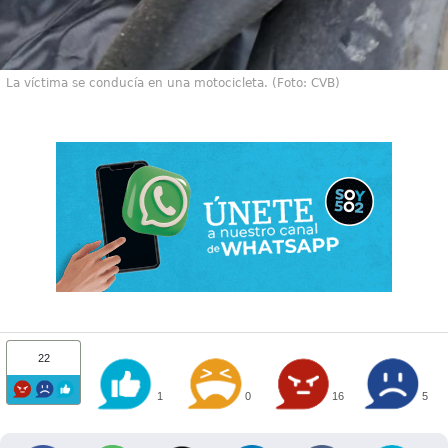
La víctima se conducía en una motocicleta. (Foto: CVB)
22
1
0
16
5