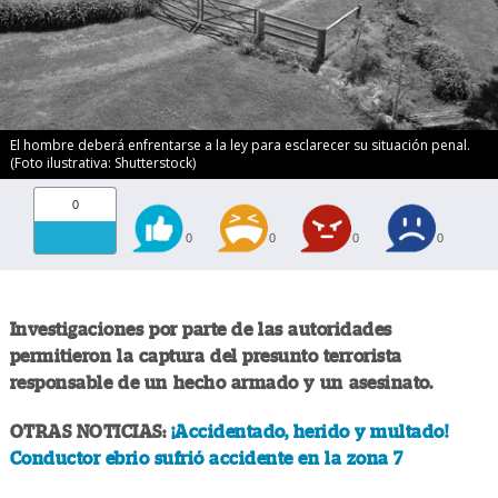
El hombre deberá enfrentarse a la ley para esclarecer su situación penal.
(Foto ilustrativa: Shutterstock)
0
0
0
0
0
Investigaciones por parte de las autoridades
permitieron la captura del presunto terrorista
responsable de un hecho armado y un asesinato.
OTRAS NOTICIAS:
¡Accidentado, herido y multado!
Conductor ebrio sufrió accidente en la zona 7