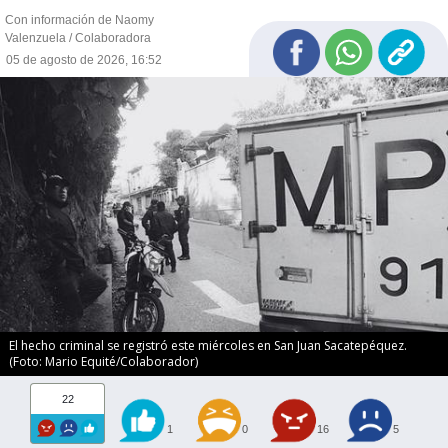
Con información de Naomy
Valenzuela / Colaboradora
05 de agosto de 2026, 16:52
El hecho criminal se registró este miércoles en San Juan Sacatepéquez.
(Foto: Mario Equité/Colaborador)
22
1
0
16
5