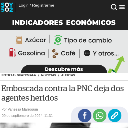
Login
/
Registrarme
NOTICIAS GUATEMALA
/
NOTICIAS
/
ALERTAS
Emboscada contra la PNC deja dos
agentes heridos
Por Vanessa Marroquín
09 de septiembre de 2024, 11:31