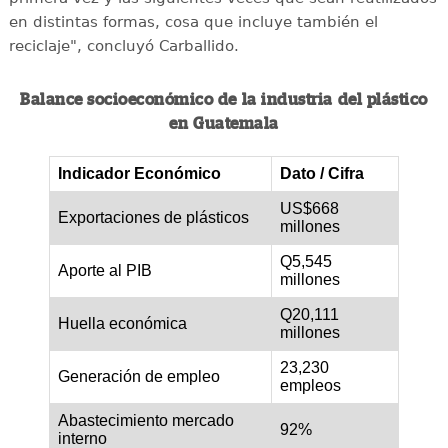
en distintas formas, cosa que incluye también el
reciclaje", concluyó Carballido.
Balance socioeconómico de la industria del plástico
en Guatemala
Indicador Económico
Dato / Cifra
US$668
Exportaciones de plásticos
millones
Q5,545
Aporte al PIB
millones
Q20,111
Huella económica
millones
23,230
Generación de empleo
empleos
Abastecimiento mercado
92%
interno