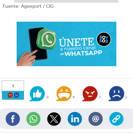
Fuente: Agexport / CIG
3
0
0
2
1