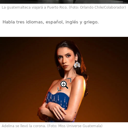
La guatemalteca viajará a Puerto Rico. (Foto: Orlando Chile/Colaborador)
Habla tres idiomas, español, inglés y griego.
Adelina se llevó la corona. (Foto: Miss Universe Guatemala)