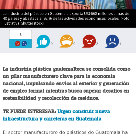
La industria del plástico en Guatemala exporta US$668 millones a más de
40 países y abastece el 92 % de las actividades económicas locales. (Foto
ilustrativa: Shutterstock)
3
0
0
2
1
La industria plástica guatemalteca se consolida como
un pilar manufacturero clave para la economía
nacional, impulsando envíos al exterior y generación
de empleo formal mientras busca superar desafíos en
sostenibilidad y recolección de residuos.
TE PUEDE INTERESAR:
Urgen construir nueva
infraestructura y carreteras en Guatemala
El sector manufacturero de plásticos de Guatemala ha