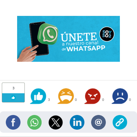
3
3
0
0
0