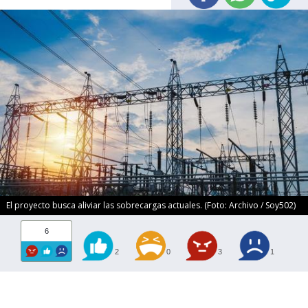
El proyecto busca aliviar las sobrecargas actuales. (Foto: Archivo / Soy502)
6
2
0
3
1