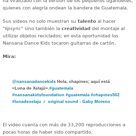
ha viralizado con la versión de los pequeños ugandeses,
quienes con alegría ondean la bandera de Guatemala.
Sus videos no solo muestran su
talento
al hacer
"
lipsync
" sino también la
creatividad
del montaje al
utilizar objetos reciclados; en esta oportunidad los
Nansana Dance Kids tocaron guitarras de cartón.
Mira:
@nansanadancekids
Hola, chapines; aquí está
«Luna de Xelajú».
#guatemala
#nansanakidsfoundation
#guatemala
#chapines502
#lunadexelaju
♬ original sound - Gaby Moreno
El video cuenta con más de 33,200 reproducciones a
pocas horas de haber sido compartido.