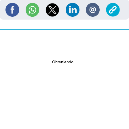
Obteniendo...