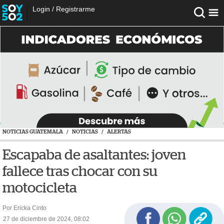
Login
/
Registrarme
NOTICIAS GUATEMALA
/
NOTICIAS
/
ALERTAS
Escapaba de asaltantes: joven
fallece tras chocar con su
motocicleta
Por Ericka Cinto
27 de diciembre de 2024, 08:02