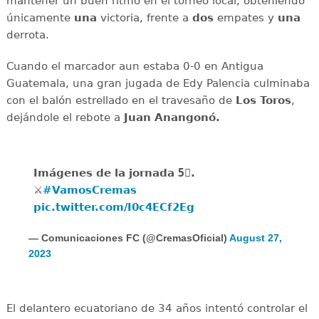
mantener un buen ritmo en el torneo local, obteniendo
únicamente
una
victoria, frente a
dos
empates y
una
derrota.
Cuando el marcador aun estaba 0-0 en Antigua
Guatemala, una gran jugada de Edy Palencia culminaba
con el balón estrellado en el travesaño de
Los
Toros
,
dejándole el rebote a
Juan Anangonó.
Imágenes de la jornada 5⃣.
⚔️
#VamosCremas
pic.twitter.com/I0c4ECf2Eg
— Comunicaciones FC (@CremasOficial)
August 27,
2023
El delantero ecuatoriano de 34 años intentó controlar el