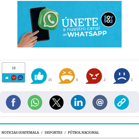
18
15
0
2
1
NOTICIAS GUATEMALA
/
DEPORTES
/
FÚTBOL NACIONAL