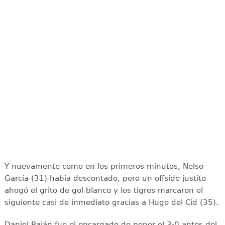
Y nuevamente como en los primeros minutos, Nelso
García (31) había descontado, pero un offside justito
ahogó el grito de gol blanco y los tigres marcaron el
siguiente casi de inmediato gracias a Hugo del Cid (35).
Daniel Baján fue el encargado de poner el 3-0 antes del