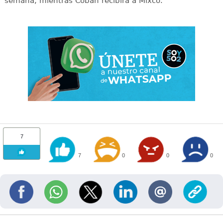
semana, mientras Cobán recibirá a Mixco.
7
7
0
0
0