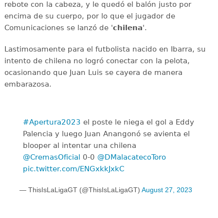
rebote con la cabeza, y le quedó el balón justo por
encima de su cuerpo, por lo que el jugador de
Comunicaciones se lanzó de '
chilena
'.
Lastimosamente para el futbolista nacido en Ibarra, su
intento de chilena no logró conectar con la pelota,
ocasionando que Juan Luis se cayera de manera
embarazosa.
#Apertura2023
el poste le niega el gol a Eddy
Palencia y luego Juan Anangonó se avienta el
blooper al intentar una chilena
@CremasOficial
0-0
@DMalacatecoToro
pic.twitter.com/ENGxkkJxkC
— ThisIsLaLigaGT (@ThisIsLaLigaGT)
August 27, 2023