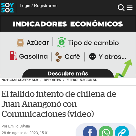
Login
/
Registrarme
NOTICIAS GUATEMALA
/
DEPORTES
/
FÚTBOL NACIONAL
El fallido intento de chilena de
Juan Anangonó con
Comunicaciones (video)
Por Emilio Dávila
28 de agosto de 2023, 15:01