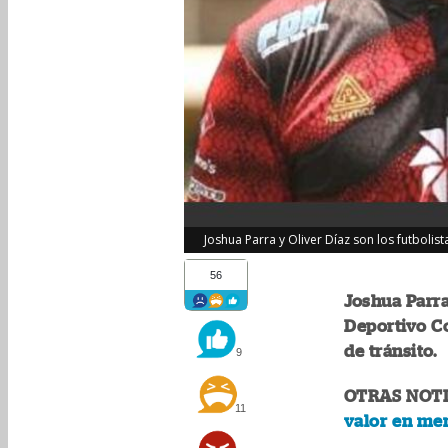
Joshua Parra y Oliver Díaz son los futboli
56
Joshua Parra
Deportivo Co
de tránsito.
9
OTRAS NOTI
11
valor en mer