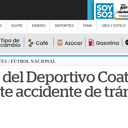
VERS
S
GUATE
DINERO
DEPORTES
FAMA
VIDA Y ESTILO
TES
/
FÚTBOL NACIONAL
s del Deportivo Co
te accidente de trá