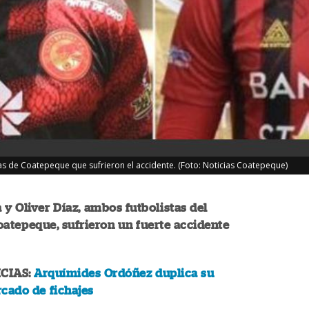
stas de Coatepeque que sufrieron el accidente. (Foto: Noticias Coatepeque)
 y Oliver Díaz, ambos futbolistas del
atepeque, sufrieron un fuerte accidente
CIAS:
Arquímides Ordóñez duplica su
cado de fichajes