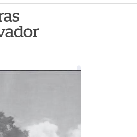
ras
lvador