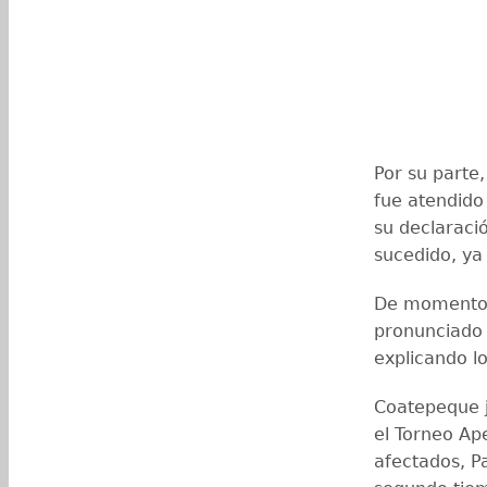
Por su parte
fue atendido 
su declaraci
sucedido, ya
De momento,
pronunciado 
explicando l
Coatepeque j
el Torneo Ap
afectados, P