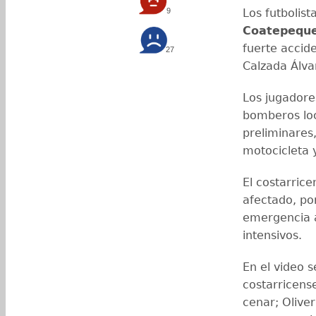
9
Los futbolist
Coatepequ
fuerte accide
27
Calzada Álva
Los jugadore
bomberos loc
preliminares,
motocicleta 
El costarric
afectado, po
emergencia a
intensivos.
En el video 
costarricense
cenar; Oliver