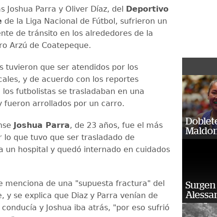
as Joshua Parra y Oliver Díaz, del
Deportivo
e
de la Liga Nacional de Fútbol, sufrieron un
nte de tránsito en los alrededores de la
ro Arzú de Coatepeque.
s tuvieron que ser atendidos por los
ales, y de acuerdo con los reportes
 los futbolistas se trasladaban en una
y fueron arrollados por un carro.
Doblet
ense
Joshua Parra
, de 23 años, fue el más
Maldon
r lo que tuvo que ser trasladado de
 un hospital y quedó internado en cuidados
se menciona de una "supuesta fractura" del
Surgen 
Alessan
, y se explica que Diaz y Parra venían de
 conducía y Joshua iba atrás, "por eso sufrió