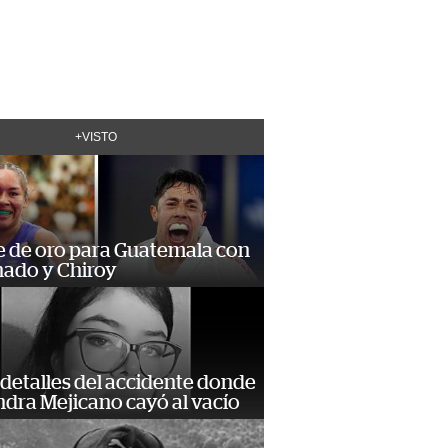
+VISTO
e de oro para Guatemala con
ado y Chiroy
detalles del accidente donde
dra Mejicano cayó al vacío