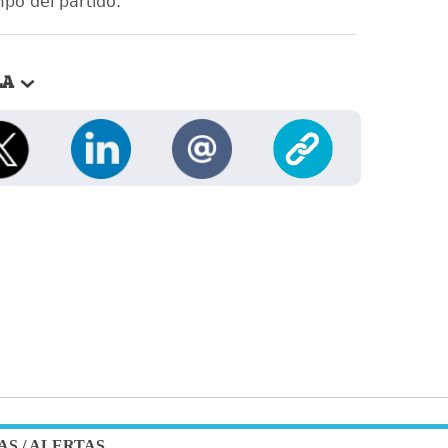
po del partido.
LA
AS
/
ALERTAS