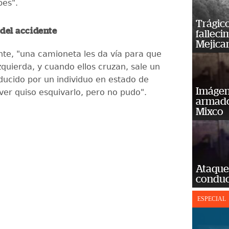
pes".
Trágico
 del accidente
falleci
Mejica
e, "una camioneta les da vía para que
zquierda, y cuando ellos cruzan, sale un
ducido por un individuo en estado de
Imágene
ver quiso esquivarlo, pero no pudo".
armado
Mixco
Ataque
conduct
ESPECIAL