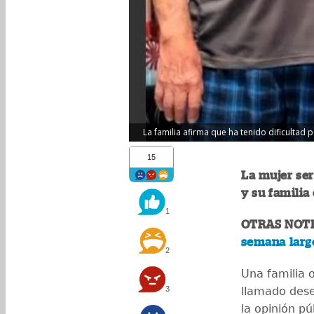
La familia afirma que ha tenido dificultad 
15
La mujer se
y su familia
1
OTRAS NOTI
semana larg
2
Una familia 
3
llamado dese
la opinión pú