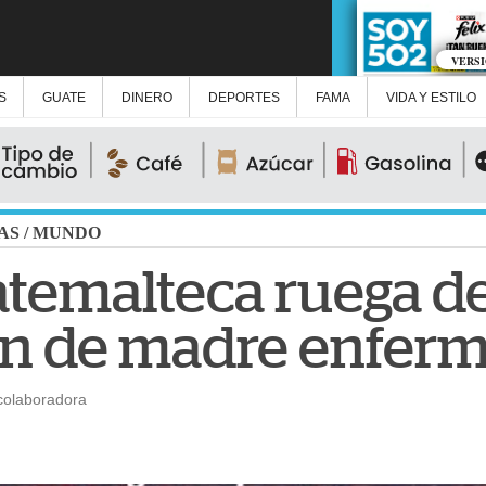
VERS
S
GUATE
DINERO
DEPORTES
FAMA
VIDA Y ESTILO
AS
/
MUNDO
atemalteca ruega d
ón de madre enfer
colaboradora