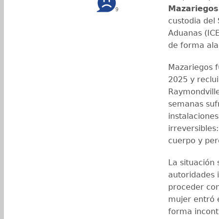
Mazariegos
9
custodia del 
Aduanas (ICE
de forma ala
Mazariegos f
2025 y reclu
Raymondville
semanas sufr
instalacione
irreversibles
cuerpo y per
La situación
autoridades 
proceder con
mujer entró 
forma incontr