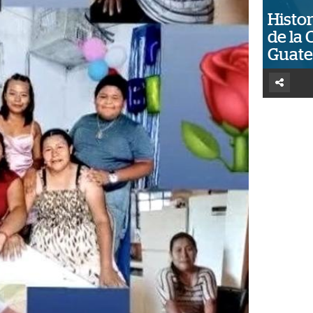
Histor
de la 
Guat