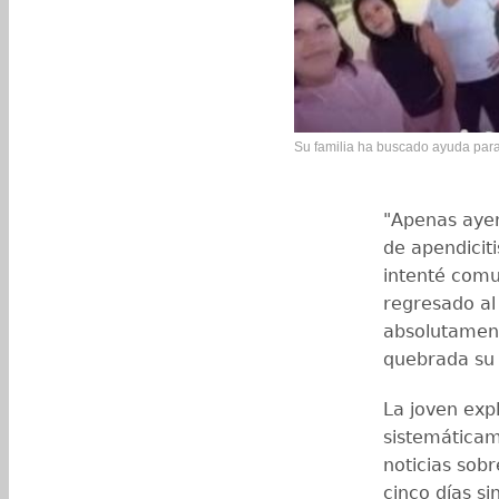
Su familia ha buscado ayuda para 
"Apenas ayer
de apendicit
intenté comu
regresado al
absolutament
quebrada su 
La joven exp
sistemáticam
noticias sobr
cinco días s