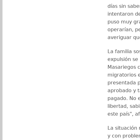
días sin sab
intentaron d
puso muy gra
operarían, p
averiguar qu
La familia so
expulsión se 
Masariegos 
migratorios e
presentada p
aprobado y t
pagado. No e
libertad, sa
este país", a
La situación
y con proble