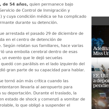
, de 54 años,
quien permanece bajo
Servicio de Control de Inmigración y
) y cuya condición médica se ha complicado
rmante durante su detención.
ue arrestada el pasado 29 de diciembre de
ida en el centro de detención de
. Según relatan sus familiares, hace varias
Adelina
ió una embolia cerebral dentro de esas
Miss U
s, un evento que le dejó secuelas
: quedó con parálisis en el lado izquierdo del
dió gran parte de su capacidad para hablar.
EE. UU.
a depo
 se tornó aún más crítica cuando las
pendie
intentaron llevarla al aeropuerto para
 su deportación. Durante el traslado, la
en estado de shock y comenzó a vomitar de
olable, lo que obligó a suspender el