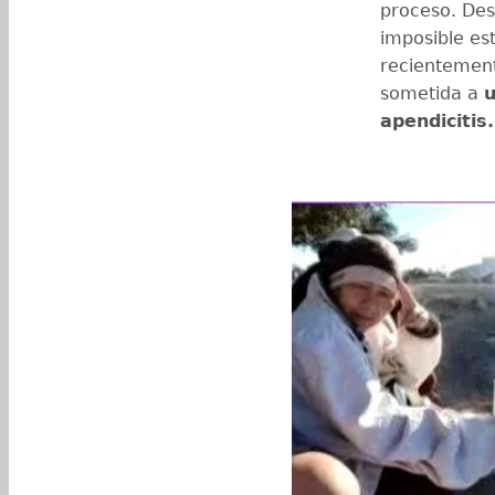
proceso. Des
imposible es
recientement
sometida a
u
apendicitis.