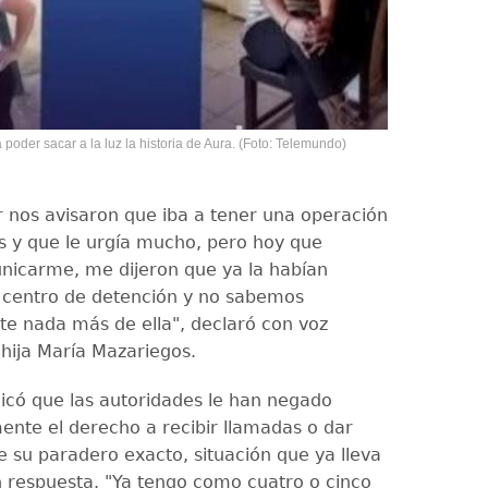
poder sacar a la luz la historia de Aura. (Foto: Telemundo)
 nos avisaron que iba a tener una operación
is y que le urgía mucho, pero hoy que
nicarme, me dijeron que ya la habían
 centro de detención y no sabemos
e nada más de ella", declaró con voz
hija María Mazariegos.
licó que las autoridades le han negado
ente el derecho a recibir llamadas o dar
e su paradero exacto, situación que ya lleva
in respuesta. "Ya tengo como cuatro o cinco