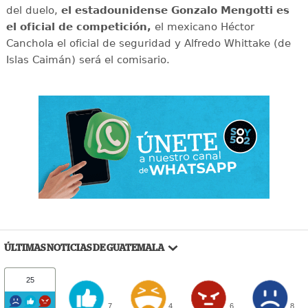
del duelo,
el estadounidense Gonzalo Mengotti es
el oficial de competición,
el mexicano Héctor
Canchola el oficial de seguridad y Alfredo Whittake (de
Islas Caimán) será el comisario.
ÚLTIMAS NOTICIAS DE GUATEMALA
25
7
4
6
8