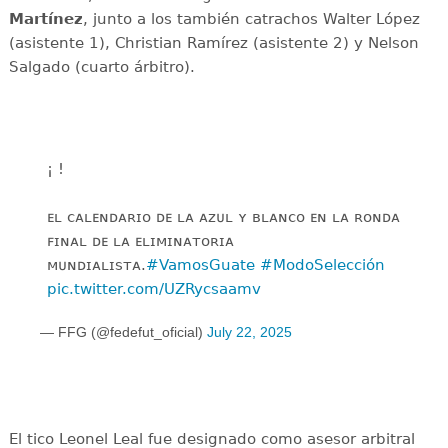
Martínez
, junto a los también catrachos Walter López
(asistente 1), Christian Ramírez (asistente 2) y Nelson
Salgado (cuarto árbitro).
¡ !
️ᴇʟ ᴄᴀʟᴇɴᴅᴀʀɪᴏ ᴅᴇ ʟᴀ ᴀᴢᴜʟ ʏ ʙʟᴀɴᴄᴏ ᴇɴ ʟᴀ ʀᴏɴᴅᴀ
ꜰɪɴᴀʟ ᴅᴇ ʟᴀ ᴇʟɪᴍɪɴᴀᴛᴏʀɪᴀ
ᴍᴜɴᴅɪᴀʟɪꜱᴛᴀ.
#VamosGuate
#ModoSelección
pic.twitter.com/UZRycsaamv
— FFG (@fedefut_oficial)
July 22, 2025
El tico Leonel Leal fue designado como asesor arbitral