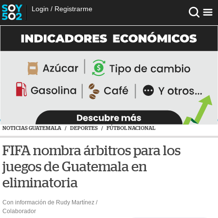
Login
/
Registrarme
NOTICIAS GUATEMALA
/
DEPORTES
/
FÚTBOL NACIONAL
FIFA nombra árbitros para los
juegos de Guatemala en
eliminatoria
Con información de Rudy Martínez /
Colaborador