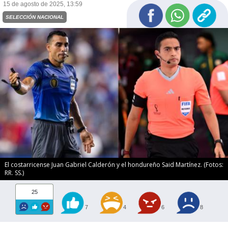
15 de agosto de 2025, 13:59
SELECCIÓN NACIONAL
El costarricense Juan Gabriel Calderón y el hondureño Said Martínez. (Fotos:
RR. SS.)
25
7
4
6
8