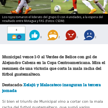
Los rojos tomaron el liderato del grupo D con 4 unidades, a la espera del
resultado entre Motagua y FAS. (Fotos: CSDM)
4
0
2
0
2
Municipal vence 1-0 al Verdes de Belice con gol de
Alejandro Cabeza en la Copa Centroamericana. Mira el
resumen de una victoria que corta la mala racha del
fútbol guatemalteco.
Destacado:
Xelajú y Malacateco inauguran la tercera
jornada
Si bien el triunfo de Municipal vino a cortar con la mala
racha del futbol guatemalteco, que sumó varios