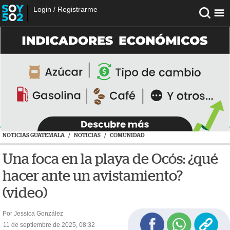
Login
/
Registrarme
NOTICIAS GUATEMALA
/
NOTICIAS
/
COMUNIDAD
Una foca en la playa de Ocós: ¿qué
hacer ante un avistamiento?
(video)
Por Jessica González
11 de septiembre de 2025, 08:32