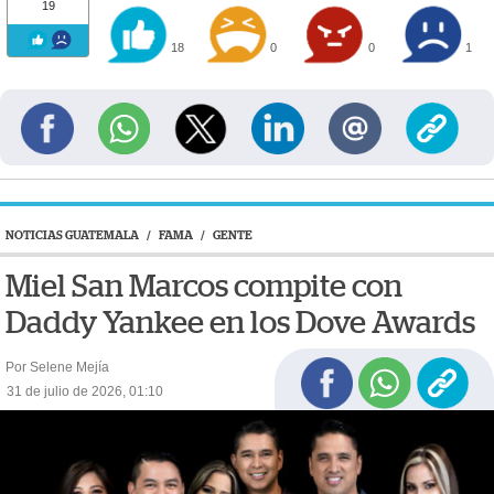
19
18
0
0
1
NOTICIAS GUATEMALA
/
FAMA
/
GENTE
Miel San Marcos compite con
Daddy Yankee en los Dove Awards
Por Selene Mejía
31 de julio de 2026, 01:10