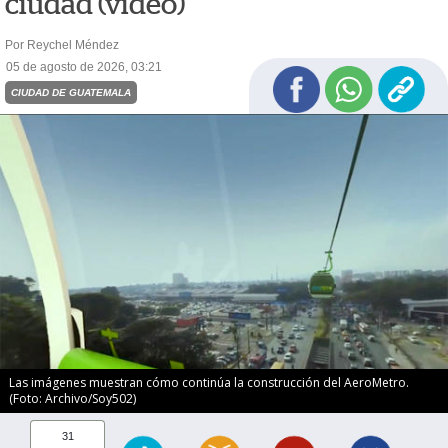
ciudad (video)
Por Reychel Méndez
05 de agosto de 2026, 03:21
CIUDAD DE GUATEMALA
Las imágenes muestran cómo continúa la construcción del AeroMetro.
(Foto: Archivo/Soy502)
31