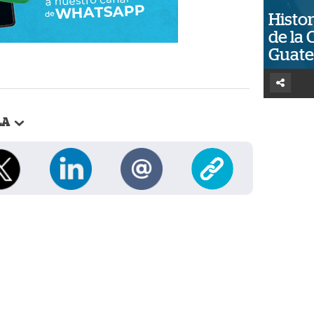
Histor
de la 
Guat
LA