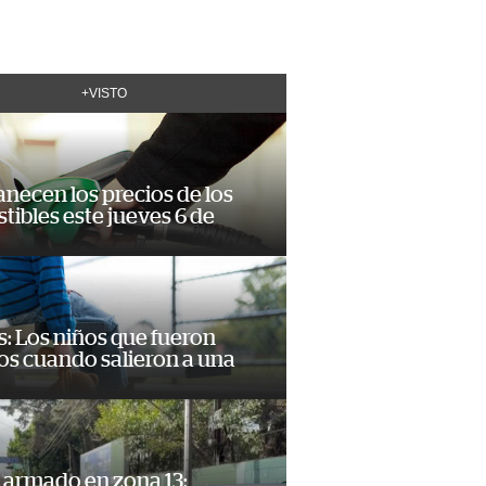
+VISTO
necen los precios de los
ibles este jueves 6 de
: Los niños que fueron
os cuando salieron a una
 armado en zona 13: