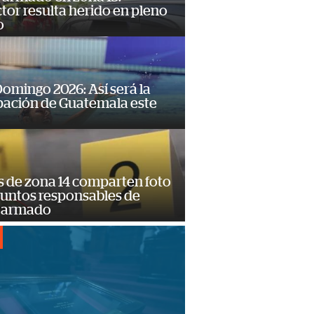
or resulta herido en pleno
o
omingo 2026: Así será la
pación de Guatemala este
s de zona 14 comparten foto
suntos responsables de
 armado