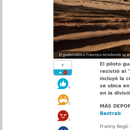
El guatemalteco Francisco Arredondo se enf
El piloto g
6
resistió al
incluyó la 
se ubica en
5
en la divis
0
MÁS DEPO
Bantrab
1
Franny llegó 