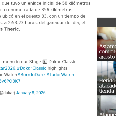
 que tuvo un enlace inicial de 58 kilómetros
al cronometrada de 356 kilómetros.
 ubicó en el puesto 83, con un tiempo de
, a 2:53.23 horas, del ganador del día, el
s Theric.
Así ama
combust
agosto
e menu in our Stage 5️⃣ Dakar Classic
ar2026
.
#DakarClassic
highlights
or Watch
#BornToDare
#TudorWatch
Heridos
Dl6y6PO8K7
atacad
tienda
@dakar)
January 8, 2026
Ataque