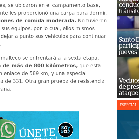
conduct
es, se ubicaron en el campamento base,
tránsit
te les proporcionó una carpa para dormir,
ciones de comida moderada.
No tuvieron
 sus equipos, por lo cual, ellos mismos
 dejar a punto sus vehículos para continuar
Santo D
.
partici
jueves
emalteco se enfrentará a la sexta etapa,
a de más de 800 kilómetros,
que esta
un enlace de 589 km, y una especial
Vecino
 de 331. Otra gran prueba de resistencia
de pre
vana.
ataque
ESPECIAL