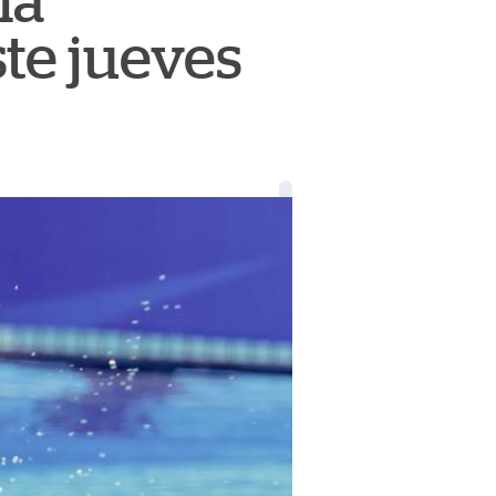
la
te jueves