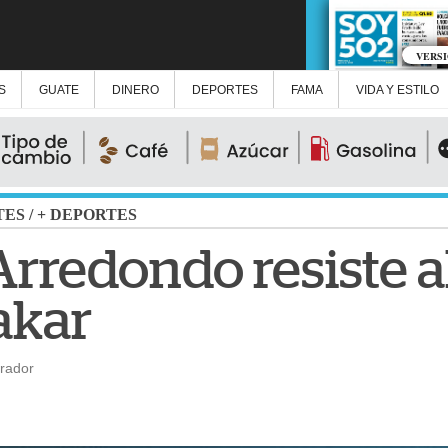
VERS
S
GUATE
DINERO
DEPORTES
FAMA
VIDA Y ESTILO
TES
/
+ DEPORTES
Arredondo resiste 
akar
orador