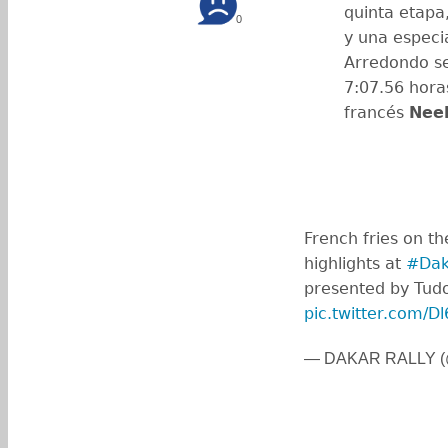
quinta etapa,
0
y una especi
Arredondo se
7:07.56 horas
francés
Neel
French fries on th
highlights at
#Dak
presented by Tud
pic.twitter.com/
— DAKAR RALLY (