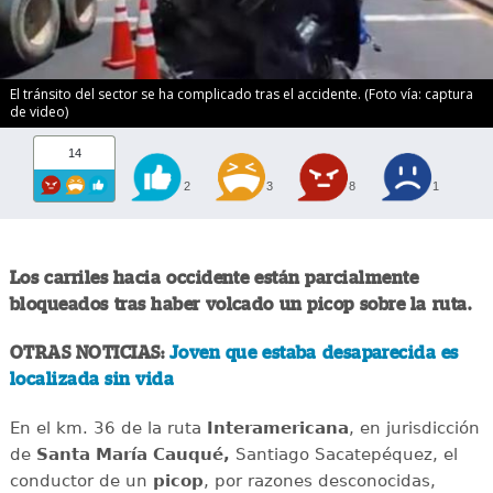
El tránsito del sector se ha complicado tras el accidente. (Foto vía: captura
de video)
14
2
3
8
1
Los carriles hacia occidente están parcialmente
bloqueados tras haber volcado un picop sobre la ruta.
OTRAS NOTICIAS:
Joven que estaba desaparecida es
localizada sin vida
En el km. 36 de la ruta
Interamericana
, en jurisdicción
de
Santa María Cauqué,
Santiago Sacatepéquez, el
conductor de un
picop
, por razones desconocidas,