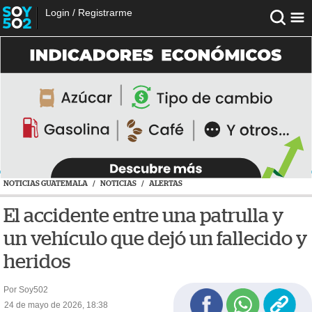
Login
/
Registrarme
NOTICIAS GUATEMALA
/
NOTICIAS
/
ALERTAS
El accidente entre una patrulla y
un vehículo que dejó un fallecido y
heridos
Por Soy502
24 de mayo de 2026, 18:38