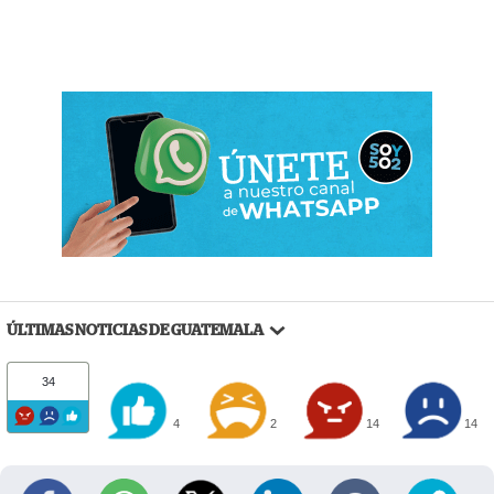
ÚLTIMAS NOTICIAS DE GUATEMALA
34
4
2
14
14