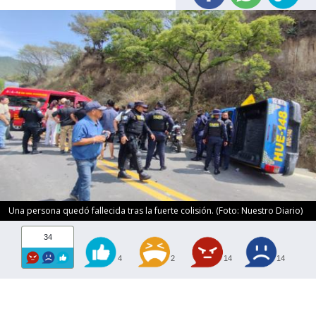
Una persona quedó fallecida tras la fuerte colisión. (Foto: Nuestro Diario)
34
4
2
14
14