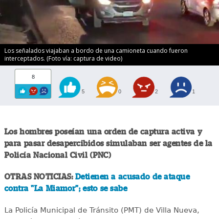
Los señalados viajaban a bordo de una camioneta cuando fueron
interceptados. (Foto vía: captura de video)
8
5
0
2
1
Los hombres poseían una orden de captura activa y
para pasar desapercibidos simulaban ser agentes de la
Policía Nacional Civil (PNC)
OTRAS NOTICIAS:
Detienen a acusado de ataque
contra "La Miamor"; esto se sabe
La Policía Municipal de Tránsito (PMT) de Villa Nueva,