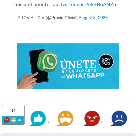
hacia el oriente.
pic.twitter.com/uk4NnAMZhI
— PROVIAL-CIV (@ProvialOficial)
August 8, 2026
14
2
3
8
1