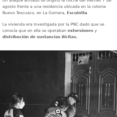
Un ataque armado se originó la noche del viernes 7 de
agosto frente a una residencia ubicada en la colonia
Nuevo Texcuaco, en La Gomera,
Escuintla
.
La vivienda era investigada por la PNC dado que se
conocía que en ella se operaban
extorsiones
y
distribución de sustancias ilícitas.