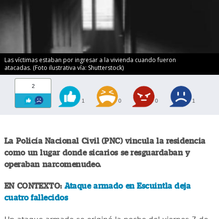
Las víctimas estaban por ingresar a la vivienda cuando fueron
atacadas. (Foto ilustrativa vía: Shutterstock)
2
1
0
0
1
La Policía Nacional Civil (PNC) vincula la residencia
como un lugar donde sicarios se resguardaban y
operaban narcomenudeo.
EN CONTEXTO:
Ataque armado en Escuintla deja
cuatro fallecidos