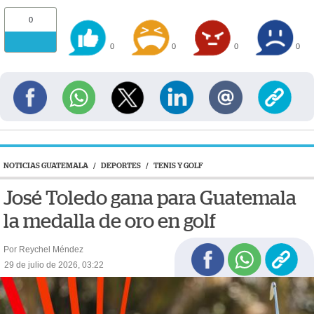
0
0
0
0
0
NOTICIAS GUATEMALA
/
DEPORTES
/
TENIS Y GOLF
José Toledo gana para Guatemala
la medalla de oro en golf
Por Reychel Méndez
29 de julio de 2026, 03:22