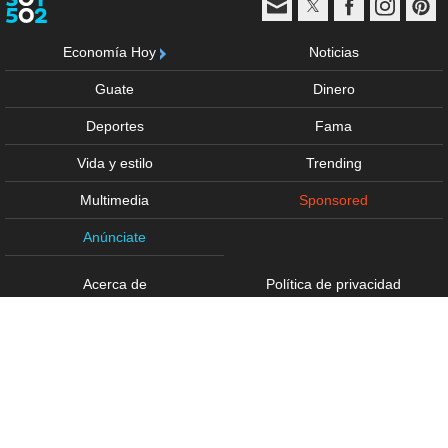
Economía Hoy
Noticias
Guate
Dinero
Deportes
Fama
Vida y estilo
Trending
Multimedia
Sponsored
Anúnciate
Acerca de
Política de privacidad
Términos de uso
Directorio
Derechos Reservados © - 2026