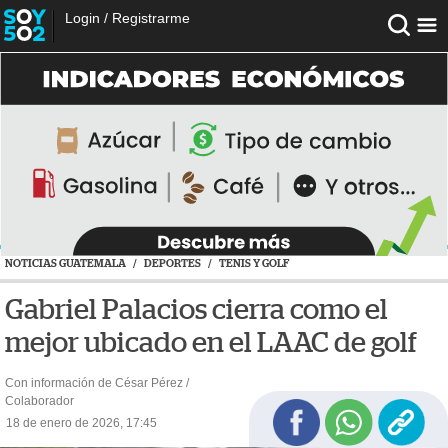
Login
/
Registrarme
NOTICIAS GUATEMALA
/
DEPORTES
/
TENIS Y GOLF
Gabriel Palacios cierra como el
mejor ubicado en el LAAC de golf
Con información de César Pérez /
Colaborador
18 de enero de 2026, 17:45