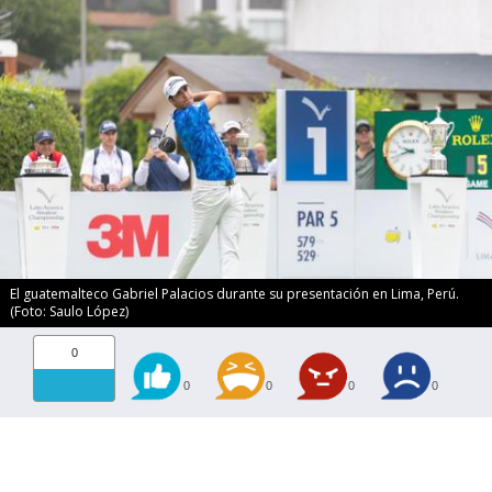
El guatemalteco Gabriel Palacios durante su presentación en Lima, Perú.
(Foto: Saulo López)
0
0
0
0
0