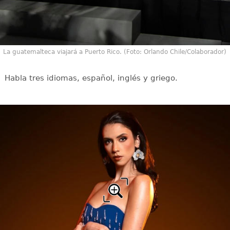
La guatemalteca viajará a Puerto Rico. (Foto: Orlando Chile/Colaborador)
Habla tres idiomas, español, inglés y griego.