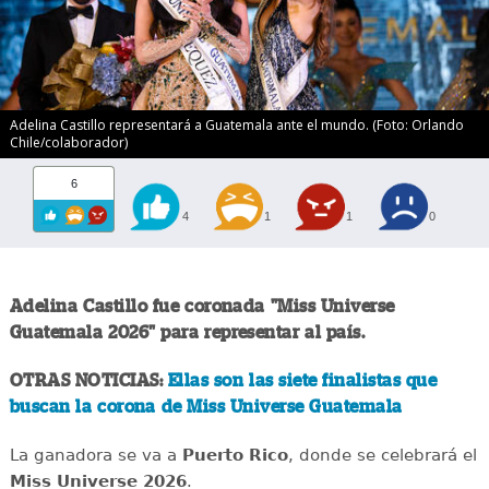
Adelina Castillo representará a Guatemala ante el mundo. (Foto: Orlando
Chile/colaborador)
6
4
1
1
0
Adelina Castillo fue coronada "Miss Universe
Guatemala 2026" para representar al país.
OTRAS NOTICIAS:
Ellas son las siete finalistas que
buscan la corona de Miss Universe Guatemala
La ganadora se va a
Puerto Rico
, donde se celebrará el
Miss Universe 2026
.