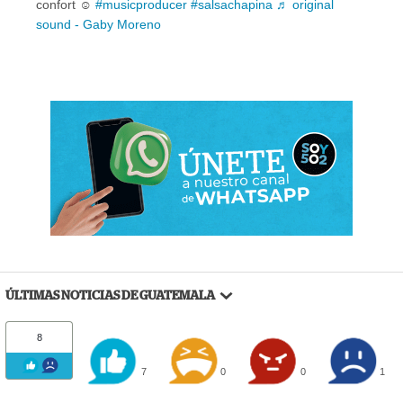
confort ☺️
#musicproducer
#salsachapina
♬ original
sound - Gaby Moreno
ÚLTIMAS NOTICIAS DE GUATEMALA
8
7
0
0
1