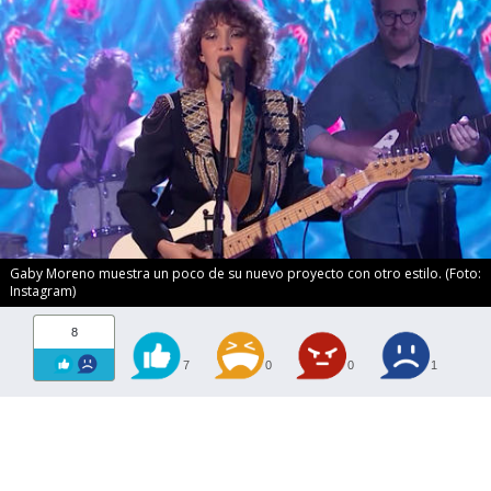
Gaby Moreno muestra un poco de su nuevo proyecto con otro estilo. (Foto:
Instagram)
8
7
0
0
1