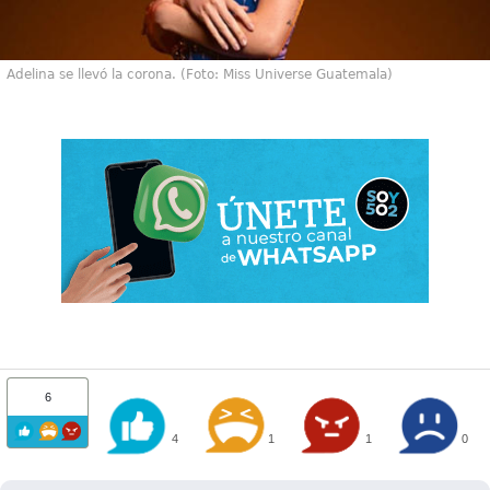
Adelina se llevó la corona. (Foto: Miss Universe Guatemala)
6
4
1
1
0