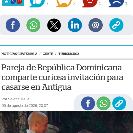
7
0
1
2
NOTICIAS GUATEMALA
/
GUATE
/
TURISMO502
Pareja de República Dominicana
comparte curiosa invitación para
casarse en Antigua
Por Selene Mejía
05 de agosto de 2026, 23:37