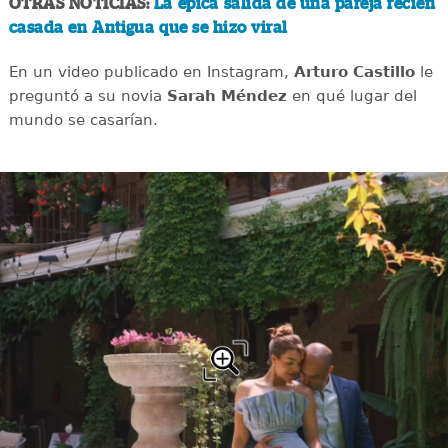
OTRAS NOTICIAS:
La épica salida de una pareja recién
casada en Antigua que se hizo viral
En un video publicado en Instagram,
Arturo Castillo
le
preguntó a su novia
Sarah Méndez
en qué lugar del
mundo se casarían.