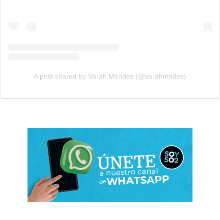
A post shared by Sarah Méndez (@sarahmndez)