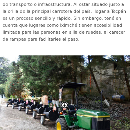
de transporte e infraestructura. Al estar situado justo a
la orilla de la principal carretera del país, llegar a Tecpán
es un proceso sencillo y rápido. Sin embargo, tené en
cuenta que lugares como Iximché tienen accesibilidad
limitada para las personas en silla de ruedas, al carecer
de rampas para facilitarles el paso.