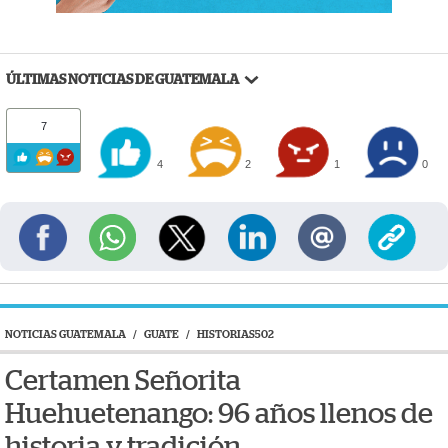
ÚLTIMAS NOTICIAS DE GUATEMALA
7
4
2
1
0
NOTICIAS GUATEMALA
/
GUATE
/
HISTORIAS502
Certamen Señorita
Huehuetenango: 96 años llenos de
historia y tradición