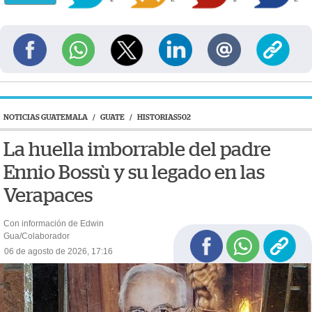
NOTICIAS GUATEMALA
/
GUATE
/
HISTORIAS502
La huella imborrable del padre
Ennio Bossù y su legado en las
Verapaces
Con información de Edwin
Gua/Colaborador
06 de agosto de 2026, 17:16