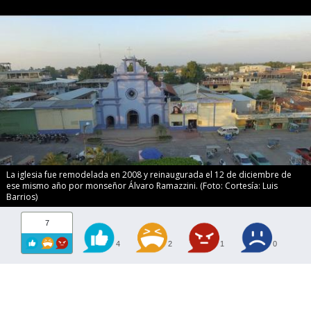
La iglesia fue remodelada en 2008 y reinaugurada el 12 de diciembre de
ese mismo año por monseñor Álvaro Ramazzini. (Foto: Cortesía: Luis
Barrios)
7
4
2
1
0