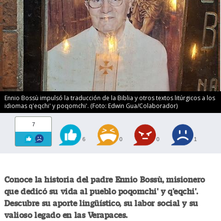
Ennio Bossù impulsó la traducción de la Biblia y otros textos litúrgicos a los
idiomas q'eqchi' y poqomchi'. (Foto: Edwin Gua/Colaborador)
7
6
0
0
1
Conoce la historia del padre Ennio Bossù, misionero
que dedicó su vida al pueblo poqomchi' y q'eqchi'.
Descubre su aporte lingüístico, su labor social y su
valioso legado en las Verapaces.