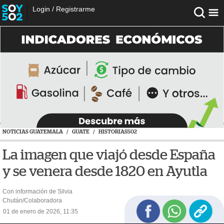
Login
/
Registrarme
NOTICIAS GUATEMALA
/
GUATE
/
HISTORIAS502
La imagen que viajó desde España
y se venera desde 1820 en Ayutla
Con información de Silvia
Chután/Colaboradora
01 de enero de 2026, 11:35