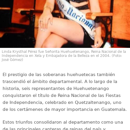
Linda Krysthal Pérez fue Señorita Huehuetenango, Reina Nacional de la
Independencia en Xela y Embajadora de la Belleza en el 2004. (Foto:
José Gómez)
El prestigio de las soberanas huehuetecas también
trascendió el ámbito departamental. A lo largo de la
historia, seis representantes de Huehuetenango
conquistaron el título de Reina Nacional de las Fiestas
de Independencia, celebrado en Quetzaltenango, uno
de los certámenes de mayor importancia en Guatemala.
Estos triunfos consolidaron al departamento como una
de las principales canteras de reinas del país y