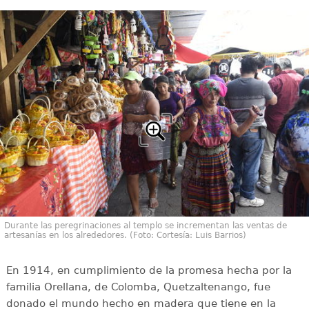
Durante las peregrinaciones al templo se incrementan las ventas de
artesanías en los alrededores. (Foto: Cortesía: Luis Barrios)
En 1914, en cumplimiento de la promesa hecha por la
familia Orellana, de Colomba, Quetzaltenango, fue
donado el mundo hecho en madera que tiene en la