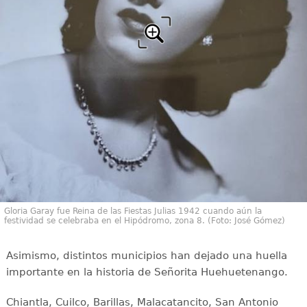
Gloria Garay fue Reina de las Fiestas Julias 1942 cuando aún la
festividad se celebraba en el Hipódromo, zona 8. (Foto: José Gómez)
Asimismo, distintos municipios han dejado una huella
importante en la historia de Señorita Huehuetenango.
Chiantla, Cuilco, Barillas, Malacatancito, San Antonio